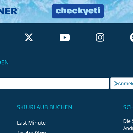
DEN
Anmel
SKIURLAUB BUCHEN
SC
Die 
Last Minute
Andr