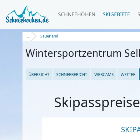
SCHNEEHÖHEN
SKIGEBIETE
...
Sauerland
Wintersportzentrum Sel
ÜBERSICHT
SCHNEEBERICHT
WEBCAMS
WETTER
Skipasspreis
SKIP