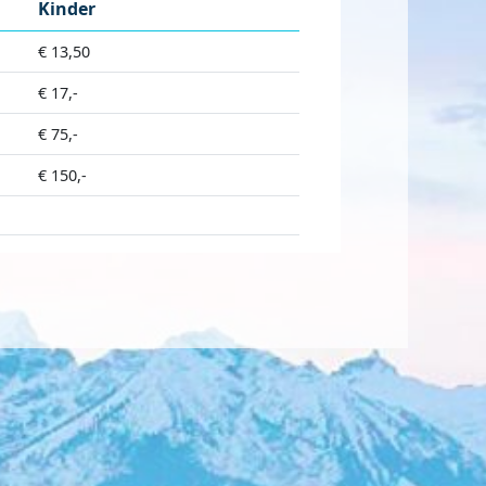
Kinder
€ 13,50
€ 17,-
€ 75,-
€ 150,-