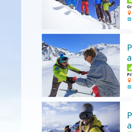
Gr
P
a
Pr
P
a