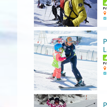
Pr
P
L
Pr
P