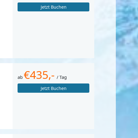
Jetzt Buchen
€435,-
ab
/ Tag
Jetzt Buchen