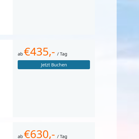
€435,-
ab
/ Tag
Jetzt Buchen
€630,-
ab
/ Tag