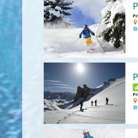
P
Pr
P
Pr