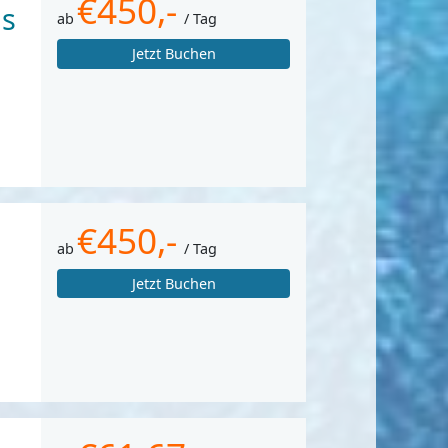
€450,-
ls
ab
/ Tag
Jetzt Buchen
€450,-
ab
/ Tag
Jetzt Buchen