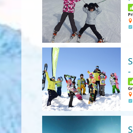
Pr
S
-
Gr
S