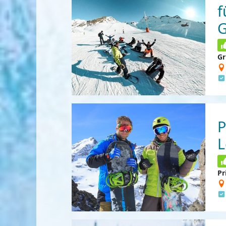
f
Gr
P
L
Pr