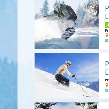
P
L
Pr
P
E
Pr