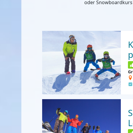
oder Snowboardkurs 
K
p
Gr
S
L