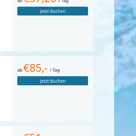
ab
/ Tag
Jetzt Buchen
€85,-
ab
/ Tag
Jetzt Buchen