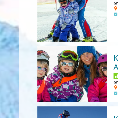
Gr
K
A
Gr