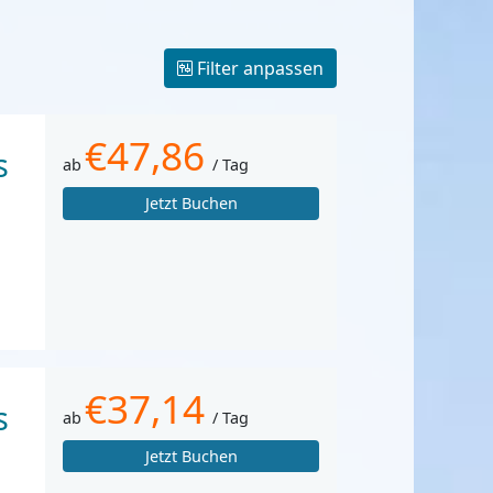
Filter anpassen
€47,86
s
ab
/ Tag
Jetzt Buchen
€37,14
s
ab
/ Tag
Jetzt Buchen