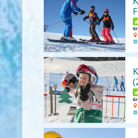
K
F
Gr
K
(
Gr