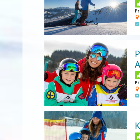
Pr
P
A
Pr
K