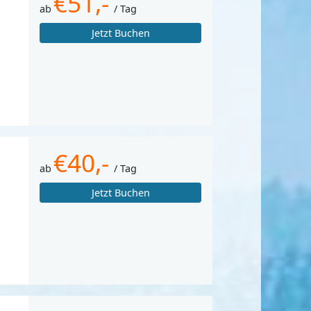
€51,-
ab
/ Tag
Jetzt Buchen
€40,-
ab
/ Tag
Jetzt Buchen