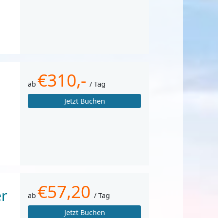
€310,-
ab
/ Tag
Jetzt Buchen
€57,20
er
ab
/ Tag
Jetzt Buchen