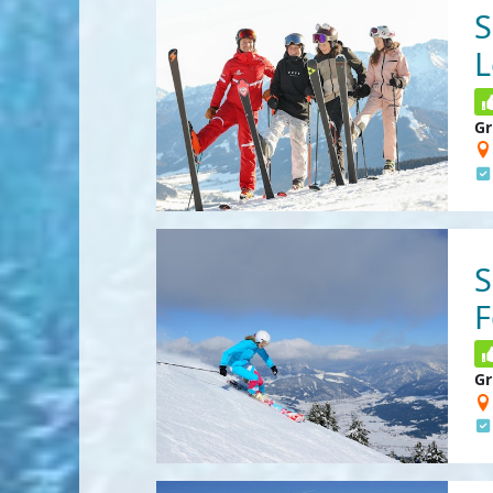
S
L
Gr
S
F
Gr