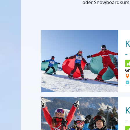
oder Snowboardkurs 
K
-
Gr
K
-