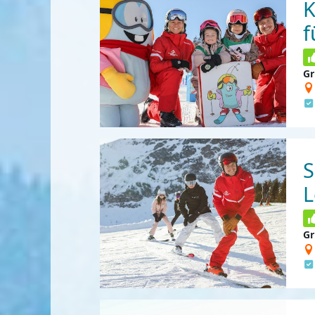
K
f
Gr
S
L
Gr