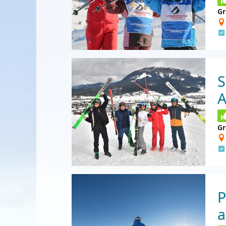
Gr
S
A
Gr
P
a