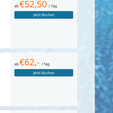
€52,50
ab
/ Tag
Jetzt Buchen
€62,-
ab
/ Tag
Jetzt Buchen