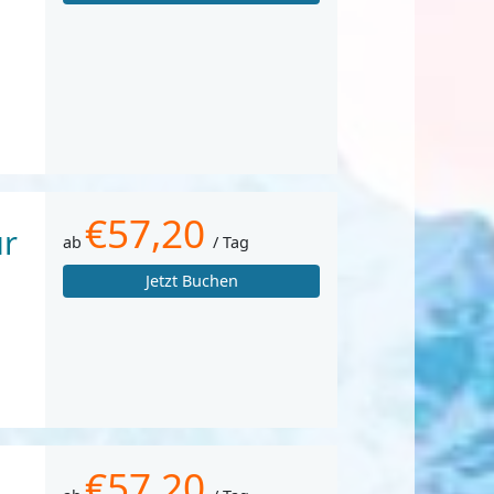
€57,20
ür
ab
/ Tag
Jetzt Buchen
€57,20