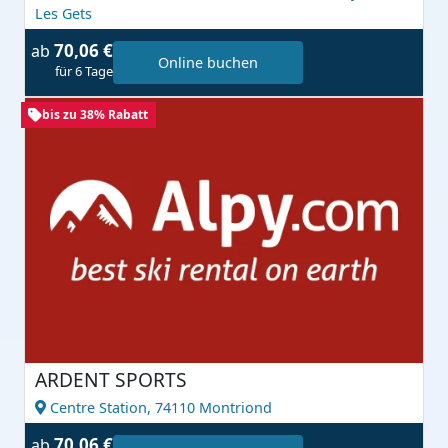
Les Gets
70,06 €
ab
Online buchen
für 6 Tage
bis zu 38% Rabatt
ARDENT SPORTS
Centre Station,
74110 Montriond
70,06 €
ab