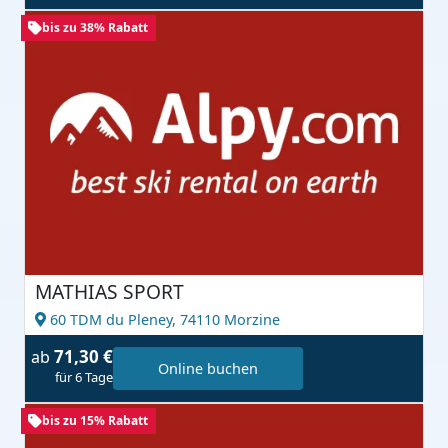
bis zu 38% Rabatt
MATHIAS SPORT
60 TDM du Pleney,
74110 Morzine
71,30 €
ab
Online buchen
für 6 Tage
bis zu 15% Rabatt