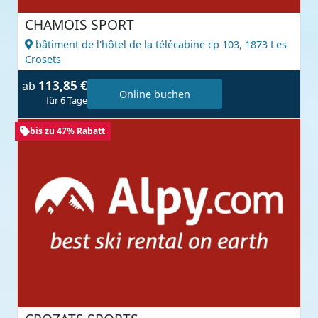
CHAMOIS SPORT
bâtiment de l'hôtel de la télécabine cp 103,
1873 Les
Crosets
113,85 €
ab
Online buchen
für 6 Tage
bis zu 47% Rabatt