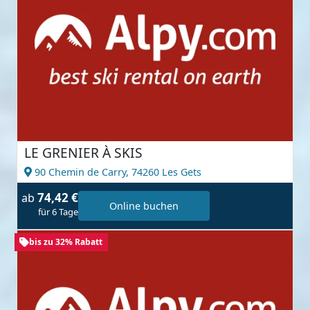
LE GRENIER À SKIS
90 Chemin de Carry,
74260 Les Gets
74,42 €
ab
Online buchen
für 6 Tage
bis zu 32% Rabatt