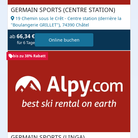
GERMAIN SPORTS (CENTRE STATION)
19 Chemin sous le Crêt - Centre station (derrière la
"Boulangerie GRILLET"),
74390 Châtel
66,34 €
ab
Online buchen
für 6 Tage
bis zu 38% Rabatt
GERMAIN SPORTS (LINGA)