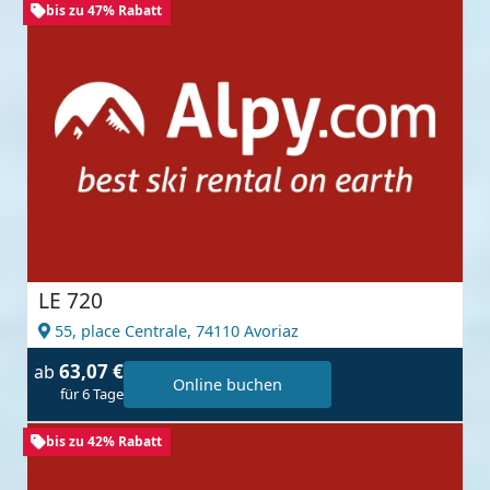
bis zu 47% Rabatt
LE 720
55, place Centrale,
74110 Avoriaz
63,07 €
ab
Online buchen
für 6 Tage
bis zu 42% Rabatt