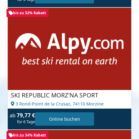
bis zu 32% Rabatt
SKI REPUBLIC MORZ'NA SPORT
3 Rond-Point de la Crusaz,
74110 Morzine
79,77 €
ab
Online buchen
für 6 Tage
bis zu 34% Rabatt