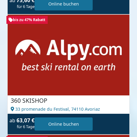
75,60 €
ab
Online buchen
für 6 Tage
bis zu 47% Rabatt
360 SKISHOP
33 promenade du Festival,
74110 Avoriaz
63,07 €
ab
Online buchen
für 6 Tage