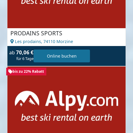
PRODAINS SPORTS
Les prodains,
74110 Morzine
70,06 €
ab
Online buchen
für 6 Tage
bis zu 22% Rabatt