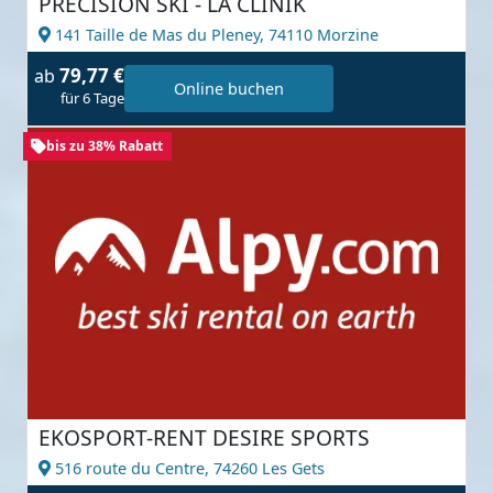
PRECISION SKI - LA CLINIK
141 Taille de Mas du Pleney,
74110 Morzine
79,77 €
ab
Online buchen
für 6 Tage
bis zu 38% Rabatt
EKOSPORT-RENT DESIRE SPORTS
516 route du Centre,
74260 Les Gets