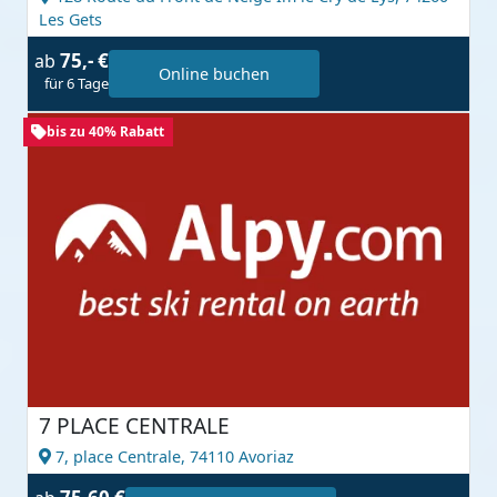
Les Gets
75,- €
ab
Online buchen
für 6 Tage
bis zu 40% Rabatt
7 PLACE CENTRALE
7, place Centrale,
74110 Avoriaz