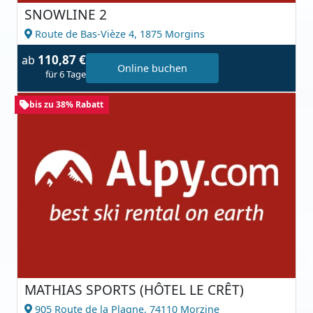
SNOWLINE 2
Route de Bas-Vièze 4,
1875 Morgins
110,87 €
ab
Online buchen
für 6 Tage
bis zu 38% Rabatt
MATHIAS SPORTS (HÔTEL LE CRÊT)
905 Route de la Plagne,
74110 Morzine