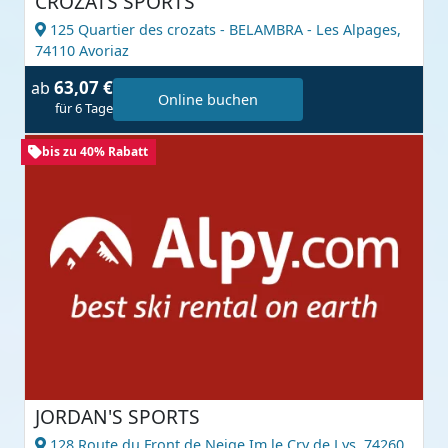
CROZATS SPORTS
125 Quartier des crozats - BELAMBRA - Les Alpages,
74110 Avoriaz
63,07 €
ab
Online buchen
für 6 Tage
bis zu 40% Rabatt
JORDAN'S SPORTS
128 Route du Front de Neige Im le Cry de Lys,
74260