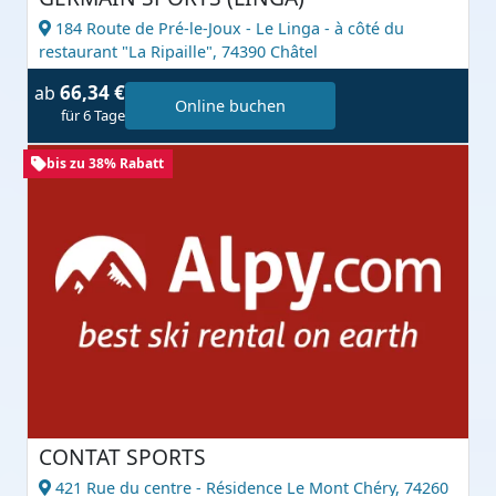
184 Route de Pré-le-Joux - Le Linga - à côté du
restaurant "La Ripaille",
74390 Châtel
66,34 €
ab
Online buchen
für 6 Tage
bis zu 38% Rabatt
CONTAT SPORTS
421 Rue du centre - Résidence Le Mont Chéry,
74260