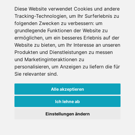
Diese Website verwendet Cookies und andere
Erster Miettag
Tracking-Technologien, um Ihr Surferlebnis zu
folgenden Zwecken zu verbessern:
um
grundlegende Funktionen der Website zu
Letzter Miettag
ermöglichen
,
um ein besseres Erlebnis auf der
Website zu bieten
,
um Ihr Interesse an unseren
Erwachsene
Produkten und Dienstleistungen zu messen
1
und Marketinginteraktionen zu
über 18 Jahre bei Mietantritt
personalisieren
,
um Anzeigen zu liefern die für
Kinder
0
Sie relevanter sind
.
unter 18 Jahre bei Mietantritt
Alle akzeptieren
Ich lehne ab
Einstellungen ändern
Weitere Shops in Cerklje-