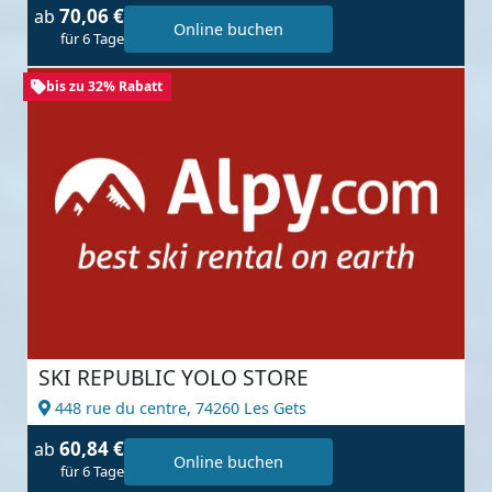
70,06 €
ab
Online buchen
für 6 Tage
bis zu 32% Rabatt
SKI REPUBLIC YOLO STORE
448 rue du centre,
74260 Les Gets
60,84 €
ab
Online buchen
für 6 Tage