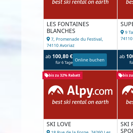
LES FONTAINES
SUP
BLANCHES
9 Ta
74110
7, Promenade du Festival,
74110 Avoriaz
100,80 €
10
ab
ab
Online buchen
für 6 Tage
fü
bis zu 32% Rabatt
bis z
SKI LOVE
SKI
SPO
18 Rue de la Forge,
74260 Les