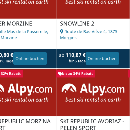
ER MORZINE
SNOWLINE 2
ille Mas de la Passerelle,
Route de Bas-Vièze 4,
1875
 Morzine
Morgins
0,80 €
110,87 €
ab
Online buchen
Online buchen
r 6 Tage
für 6 Tage
u 32% Rabatt
bis zu 34% Rabatt
 REPUBLIC MORZ'NA
SKI REPUBLIC AVORIAZ -
RT
PELEN SPORT