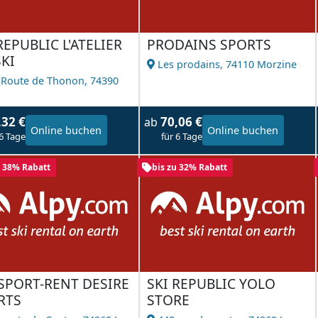
REPUBLIC L'ATELIER
PRODAINS SPORTS
KI
Les prodains,
74110 Morzine
 Route de Thonon,
74390
l
,32 €
70,06 €
ab
Online buchen
Online buchen
 6 Tage
für 6 Tage
u 38% Rabatt
bis zu 32% Rabatt
SPORT-RENT DESIRE
SKI REPUBLIC YOLO
RTS
STORE