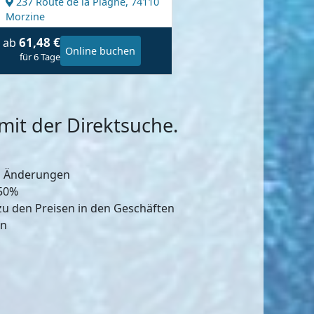
237 Route de la Plagne,
74110
Morzine
61,48 €
ab
Online buchen
für 6 Tage
it der Direktsuche.
d Änderungen
-50%
zu den Preisen in den Geschäften
en