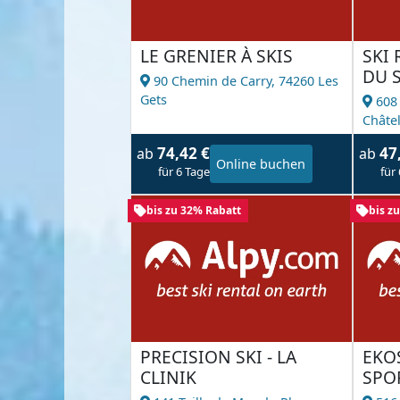
LE GRENIER À SKIS
SKI 
DU S
90 Chemin de Carry,
74260 Les
Gets
608
Châte
74,42 €
47
ab
ab
Online buchen
für 6 Tage
für
bis zu 32% Rabatt
bis z
PRECISION SKI - LA
EKO
CLINIK
SPO