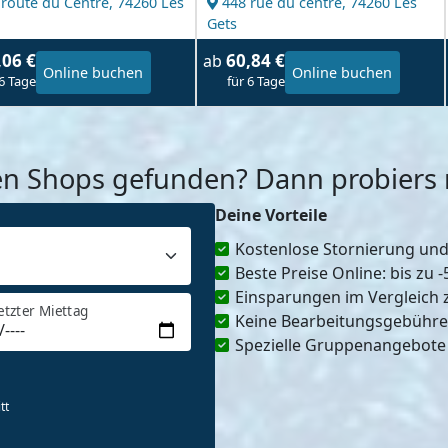
 route du Centre,
74260 Les
448 rue du centre,
74260 Les
Gets
,06 €
60,84 €
ab
Online buchen
Online buchen
 6 Tage
für 6 Tage
en Shops gefunden? Dann probiers m
Deine Vorteile
Kostenlose Stornierung un
Beste Preise Online: bis zu 
Einsparungen im Vergleich 
etzter Miettag
Keine Bearbeitungsgebühr
Spezielle Gruppenangebote
tt