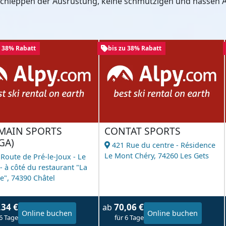
 Schleppen der Ausrüstung, keine schmutzigen und nassen A
u 38% Rabatt
bis zu 38% Rabatt
MAIN SPORTS
CONTAT SPORTS
GA)
421 Rue du centre - Résidence
Le Mont Chéry,
74260 Les Gets
 Route de Pré-le-Joux - Le
- à côté du restaurant "La
e",
74390 Châtel
,34 €
70,06 €
ab
Online buchen
Online buchen
 6 Tage
für 6 Tage