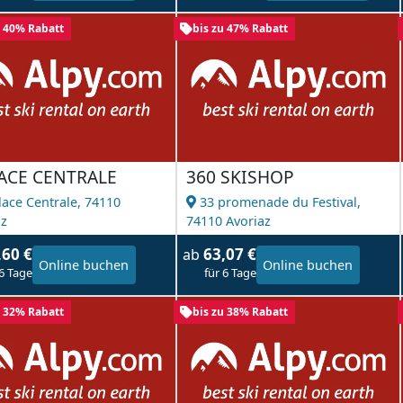
u 40% Rabatt
bis zu 47% Rabatt
LACE CENTRALE
360 SKISHOP
lace Centrale,
74110
33 promenade du Festival,
az
74110 Avoriaz
,60 €
63,07 €
ab
Online buchen
Online buchen
 6 Tage
für 6 Tage
u 32% Rabatt
bis zu 38% Rabatt