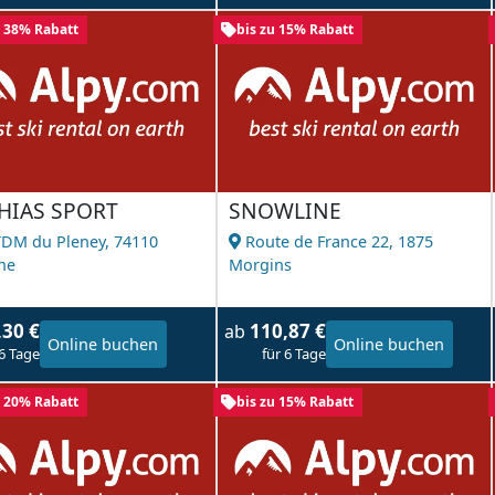
u 38% Rabatt
bis zu 15% Rabatt
HIAS SPORT
SNOWLINE
TDM du Pleney,
74110
Route de France 22,
1875
ne
Morgins
,30 €
110,87 €
ab
Online buchen
Online buchen
 6 Tage
für 6 Tage
u 20% Rabatt
bis zu 15% Rabatt