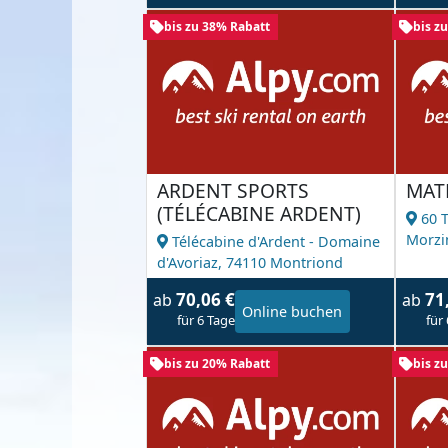
bis zu 38% Rabatt
bis z
ARDENT SPORTS
MAT
(TÉLÉCABINE ARDENT)
60 
Morzi
Télécabine d'Ardent - Domaine
d'Avoriaz,
74110 Montriond
70,06 €
71
ab
ab
Online buchen
für 6 Tage
für
bis zu 20% Rabatt
bis z