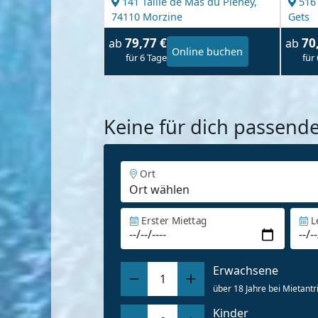
141 Taille de Mas du Pleney,
516
74110 Morzine
Gets
79,77 €
70
ab
ab
Online buchen
für 6 Tage
für
Keine für dich passend
Ort
Erster Miettag
L
Erwachsene
1
über 18 Jahre bei Mietantri
Kinder