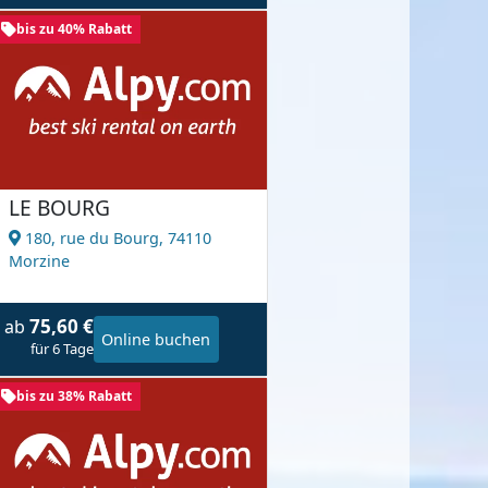
bis zu 40% Rabatt
LE BOURG
180, rue du Bourg,
74110
Morzine
75,60 €
ab
Online buchen
für 6 Tage
bis zu 38% Rabatt