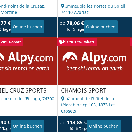
ond-Point de la Crusaz,
Immeuble les Portes du Soleil,
 Morzine
74110 Avoriaz
,77 €
78,06 €
ab
Online buchen
Online buchen
 6 Tage
für 6 Tage
u 20% Rabatt
bis zu 12% Rabatt
IEL CRUZ SPORTS
CHAMOIS SPORT
 chemin de l'Etringa,
74390
bâtiment de l'hôtel de la
l
télécabine cp 103,
1873 Les
Crosets
,40 €
113,85 €
ab
Online buchen
Online buchen
 6 Tage
für 6 Tage