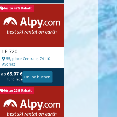
bis zu 47% Rabatt
LE 720
55, place Centrale,
74110
Avoriaz
63,07 €
ab
Online buchen
für 6 Tage
bis zu 22% Rabatt