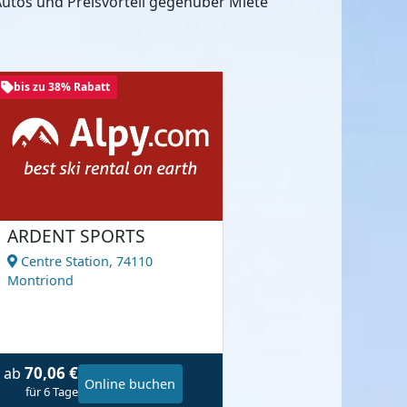
utos und Preisvorteil gegenüber Miete
bis zu 38% Rabatt
ARDENT SPORTS
Centre Station,
74110
Montriond
70,06 €
ab
Online buchen
für 6 Tage