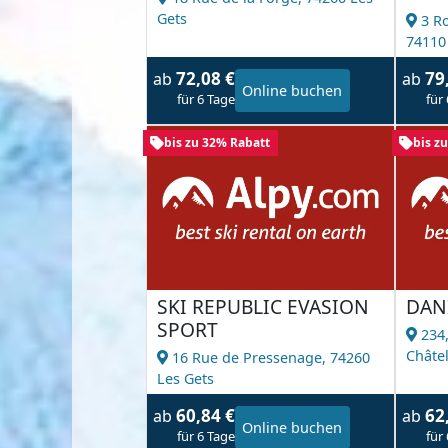
Gets
3 R
74110
72,08 €
79
ab
ab
Online buchen
für 6 Tage
für
bis zu 32% Rabatt
bis z
SKI REPUBLIC EVASION
DAN
SPORT
234,
Châte
16 Rue de Pressenage,
74260
Les Gets
60,84 €
62
ab
ab
Online buchen
für 6 Tage
für