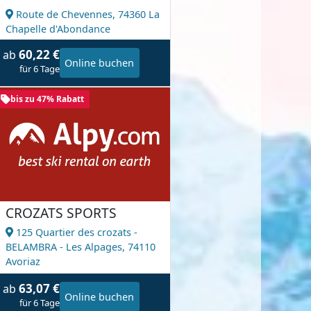
Route de Chevennes,
74360 La
Chapelle d'Abondance
60,22 €
ab
Online buchen
für 6 Tage
bis zu 47% Rabatt
CROZATS SPORTS
125 Quartier des crozats -
BELAMBRA - Les Alpages,
74110
Avoriaz
63,07 €
ab
Online buchen
für 6 Tage