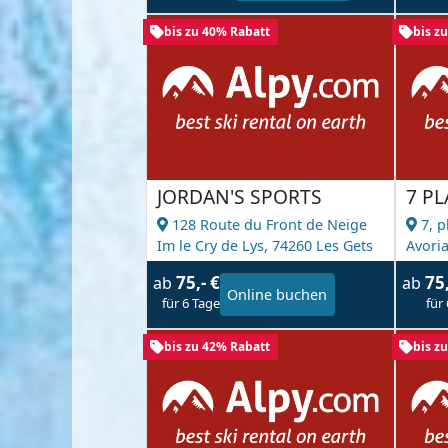
bis zu 40% Rabatt
bis z
JORDAN'S SPORTS
7 P
128 Route du Front de Neige
7, p
Im le Cry de Lys,
74260 Les Gets
Avori
75,- €
75
ab
ab
Online buchen
für 6 Tage
für
bis zu 42% Rabatt
bis z