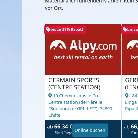
Material aller führenden Marken! Kein
vor Ort.
bis zu 38% Rabatt
bis z
GERMAIN SPORTS
GER
(CENTRE STATION)
(LIN
19 Chemin sous le Crêt -
184
Centre station (derrière la
Linga 
"Boulangerie GRILLET"),
74390
Ripaill
Châtel
66,34 €
66
ab
ab
Online buchen
für 6 Tage
für