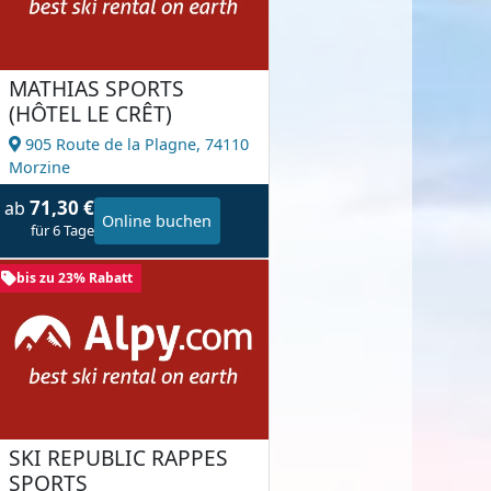
MATHIAS SPORTS
(HÔTEL LE CRÊT)
905 Route de la Plagne,
74110
Morzine
71,30 €
ab
Online buchen
für 6 Tage
bis zu 23% Rabatt
SKI REPUBLIC RAPPES
SPORTS