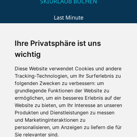
SKIURLAUB BUCHEN
Last Minute
An der Piste
Wellness
Ihre Privatsphäre ist uns
wichtig
SCHNEEHÖHEN SKI APP
Diese Website verwendet Cookies und andere
Tracking-Technologien, um Ihr Surferlebnis zu
Die Schneehoehen Ski APP für iOS und Android - Ein
folgenden Zwecken zu verbessern:
um
Muss für alle Wintersportler und Schneefreaks!
grundlegende Funktionen der Website zu
ermöglichen
,
um ein besseres Erlebnis auf der
Website zu bieten
,
um Ihr Interesse an unseren
Produkten und Dienstleistungen zu messen
und Marketinginteraktionen zu
personalisieren
,
um Anzeigen zu liefern die für
Sie relevanter sind
.