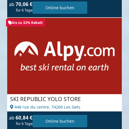
70,06 €
ab
Online buchen
für 6 Tage
bis zu 32% Rabatt
SKI REPUBLIC YOLO STORE
448 rue du centre,
74260 Les Gets
60,84 €
ab
Online buchen
für 6 Tage