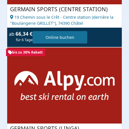
GERMAIN SPORTS (CENTRE STATION)
19 Chemin sous le Crêt - Centre station (derrière la
"Boulangerie GRILLET"),
74390 Châtel
66,34 €
ab
Online buchen
für 6 Tage
bis zu 38% Rabatt
GERMAIN SPORTS (LINGA)