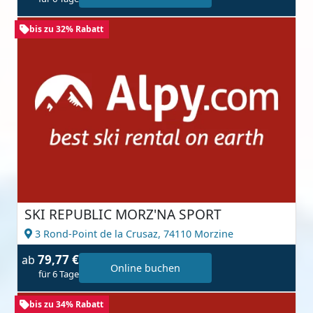
bis zu 32% Rabatt
SKI REPUBLIC MORZ'NA SPORT
3 Rond-Point de la Crusaz,
74110 Morzine
79,77 €
ab
Online buchen
für 6 Tage
bis zu 34% Rabatt