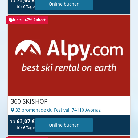
75,60 €
ab
Online buchen
für 6 Tage
bis zu 47% Rabatt
360 SKISHOP
33 promenade du Festival,
74110 Avoriaz
63,07 €
ab
Online buchen
für 6 Tage