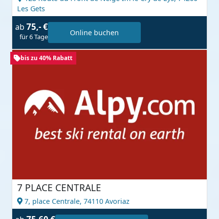
Les Gets
75,- €
ab
Online buchen
für 6 Tage
bis zu 40% Rabatt
7 PLACE CENTRALE
7, place Centrale,
74110 Avoriaz