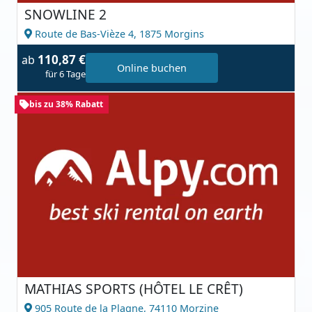
SNOWLINE 2
Route de Bas-Vièze 4,
1875 Morgins
110,87 €
ab
Online buchen
für 6 Tage
bis zu 38% Rabatt
MATHIAS SPORTS (HÔTEL LE CRÊT)
905 Route de la Plagne,
74110 Morzine