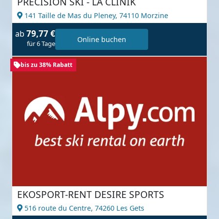
PRECISION SKI - LA CLINIK
141 Taille de Mas du Pleney,
74110 Morzine
79,77 €
ab
Online buchen
für 6 Tage
bis zu 38% Rabatt
EKOSPORT-RENT DESIRE SPORTS
516 route du Centre,
74260 Les Gets