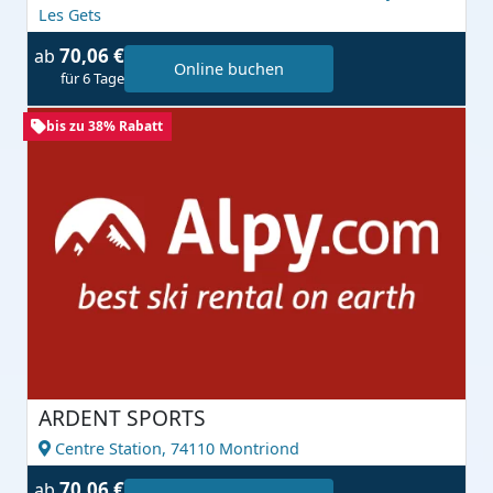
Les Gets
70,06 €
ab
Online buchen
für 6 Tage
bis zu 38% Rabatt
ARDENT SPORTS
Centre Station,
74110 Montriond
70,06 €
ab