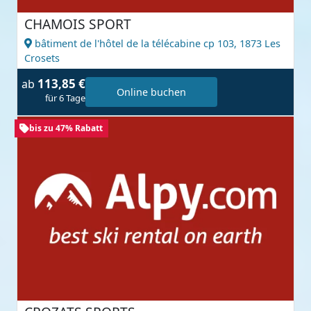
CHAMOIS SPORT
bâtiment de l'hôtel de la télécabine cp 103,
1873 Les
Crosets
113,85 €
ab
Online buchen
für 6 Tage
bis zu 47% Rabatt