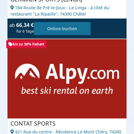
184 Route de Pré-le-Joux - Le Linga - à côté du
restaurant "La Ripaille",
74390 Châtel
66,34 €
ab
Online buchen
für 6 Tage
bis zu 38% Rabatt
CONTAT SPORTS
421 Rue du centre - Résidence Le Mont Chéry,
74260