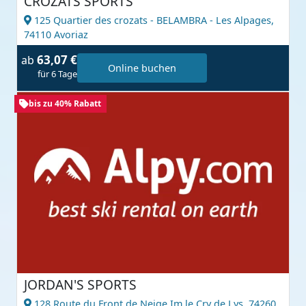
CROZATS SPORTS
125 Quartier des crozats - BELAMBRA - Les Alpages,
74110 Avoriaz
63,07 €
ab
Online buchen
für 6 Tage
bis zu 40% Rabatt
JORDAN'S SPORTS
128 Route du Front de Neige Im le Cry de Lys,
74260