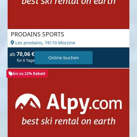
PRODAINS SPORTS
Les prodains,
74110 Morzine
70,06 €
ab
Online buchen
für 6 Tage
bis zu 22% Rabatt