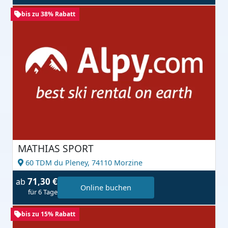
bis zu 38% Rabatt
MATHIAS SPORT
60 TDM du Pleney,
74110 Morzine
71,30 €
ab
Online buchen
für 6 Tage
bis zu 15% Rabatt