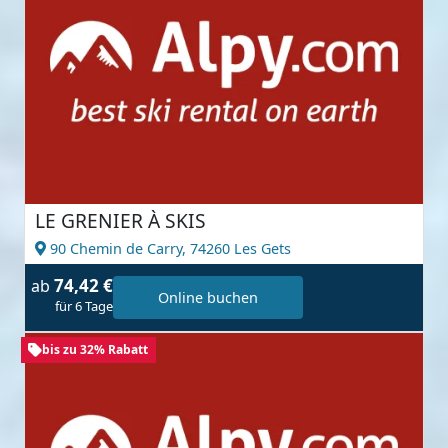
LE GRENIER À SKIS
90 Chemin de Carry,
74260 Les Gets
74,42 €
ab
Online buchen
für 6 Tage
bis zu 32% Rabatt