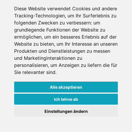
Diese Website verwendet Cookies und andere
Erster Miettag
Tracking-Technologien, um Ihr Surferlebnis zu
folgenden Zwecken zu verbessern:
um
grundlegende Funktionen der Website zu
Letzter Miettag
ermöglichen
,
um ein besseres Erlebnis auf der
Website zu bieten
,
um Ihr Interesse an unseren
Erwachsene
Produkten und Dienstleistungen zu messen
1
und Marketinginteraktionen zu
über 18 Jahre bei Mietantritt
personalisieren
,
um Anzeigen zu liefern die für
Kinder
0
Sie relevanter sind
.
unter 18 Jahre bei Mietantritt
Alle akzeptieren
Ich lehne ab
Einstellungen ändern
Weitere Shops in