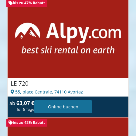
bis zu 47% Rabatt
LE 720
55, place Centrale,
74110 Avoriaz
63,07 €
ab
Online buchen
für 6 Tage
bis zu 42% Rabatt