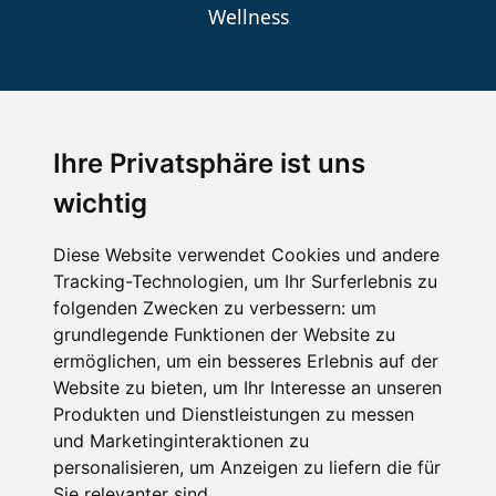
Wellness
SCHNEEHÖHEN SKI APP
Ihre Privatsphäre ist uns
Die Schneehoehen Ski APP für iOS und Android - Ein
Muss für alle Wintersportler und Schneefreaks!
wichtig
Diese Website verwendet Cookies und andere
Tracking-Technologien, um Ihr Surferlebnis zu
folgenden Zwecken zu verbessern:
um
grundlegende Funktionen der Website zu
ermöglichen
,
um ein besseres Erlebnis auf der
Website zu bieten
,
um Ihr Interesse an unseren
Produkten und Dienstleistungen zu messen
Impressum
Datenschutz
und Marketinginteraktionen zu
Nutzungsbedingungen
Kontakt
Partner
personalisieren
,
um Anzeigen zu liefern die für
Portale
FAQ
Newsletter
Mediadaten
Sie relevanter sind
.