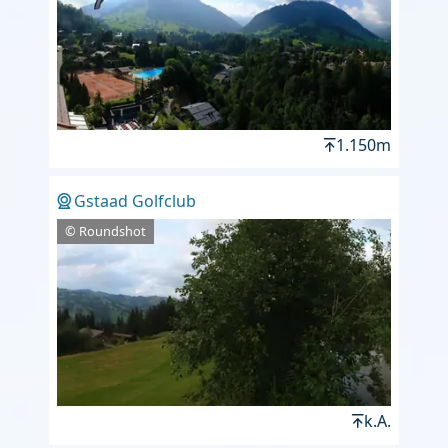
1.150m
Gstaad Golfclub
© Roundshot
k.A.