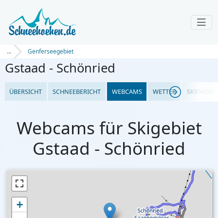
...
Genferseegebiet
Gstaad - Schönried
ÜBERSICHT
SCHNEEBERICHT
WEBCAMS
WETTER
SKIPASSPR
Webcams für Skigebiet
Gstaad - Schönried
+