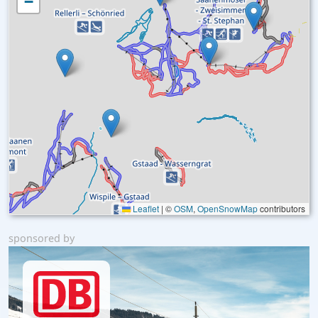
−
Leaflet
|
©
OSM
,
OpenSnowMap
contributors
sponsored by