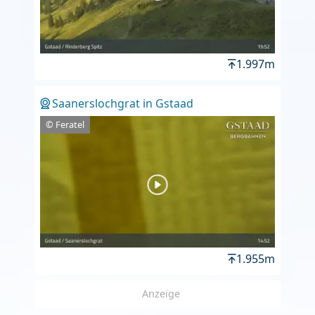
1.997m
Saanerslochgrat in Gstaad
© Feratel
1.955m
Anzeige