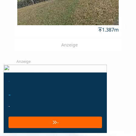
1.387m
Anzeige
Anzeige
-
-
-
-