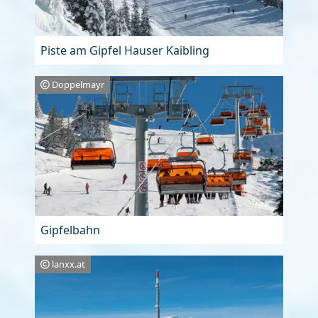
Piste am Gipfel Hauser Kaibling
Doppelmayr
Gipfelbahn
lanxx.at