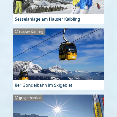
Sesselanlage am Hauser Kaibling
Hauser Kaibling
8er Gondelbahn im Skigebiet
gregorhartl.at