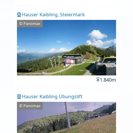
Hauser Kaibling, Steiermark
© Panomax
1.840m
Hauser Kaibling Übungslift
© Panomax