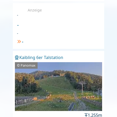
Anzeige
-
-
-
-
Kaibling 6er Talstation
© Panomax
1.255m