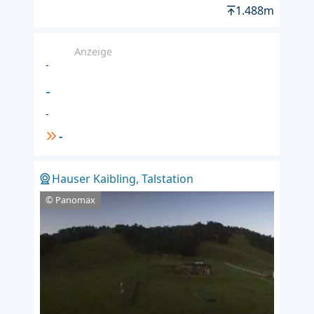
1.488m
Anzeige
-
-
-
-
Hauser Kaibling, Talstation
© Panomax