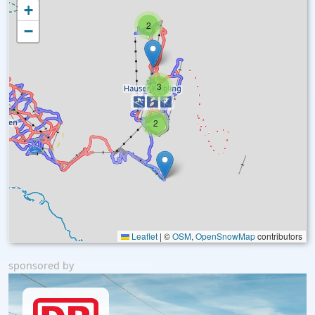
+
2
−
3
2
Leaflet
|
©
OSM
,
OpenSnowMap
contributors
sponsored by