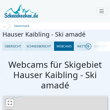
...
Steiermark
Hauser Kaibling - Ski amadé
ÜBERSICHT
SCHNEEBERICHT
WEBCAMS
WETTER
SKIPASSPR
Webcams für Skigebiet
Hauser Kaibling - Ski
amadé