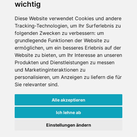
wichtig
Die Schneehoehen Ski APP für iOS und Android - Ein
Muss für alle Wintersportler und Schneefreaks!
Diese Website verwendet Cookies und andere
Tracking-Technologien, um Ihr Surferlebnis zu
folgenden Zwecken zu verbessern:
um
grundlegende Funktionen der Website zu
ermöglichen
,
um ein besseres Erlebnis auf der
Website zu bieten
,
um Ihr Interesse an unseren
Produkten und Dienstleistungen zu messen
und Marketinginteraktionen zu
personalisieren
,
um Anzeigen zu liefern die für
Impressum
Datenschutz
Sie relevanter sind
.
Nutzungsbedingungen
Kontakt
Partner
Portale
FAQ
Newsletter
Mediadaten
Alle akzeptieren
Copyright ©
2026 Schneemenschen GmbH
Ich lehne ab
×
Einstellungen ändern
Goldener Herbst in den Alpen
- Angebote vergleichen