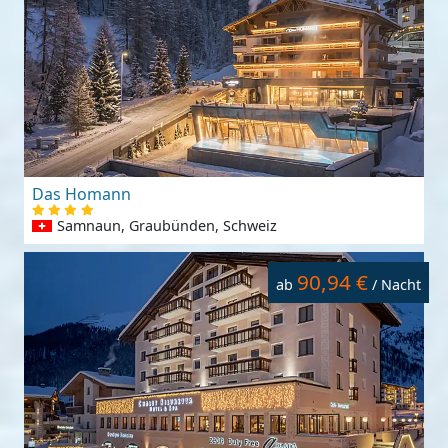
Das Homann
Samnaun, Graubünden, Schweiz
90,94 €
ab
/ Nacht