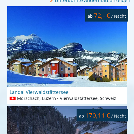
Unterkünfte Andermatt anzeigen
72,- €
ab
/ Nacht
Landal Vierwaldstättersee
Morschach, Luzern - Vierwaldstättersee, Schweiz
170,11 €
ab
/ Nacht