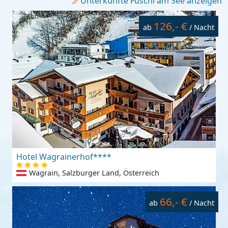
Unterkünfte Fuschl am See anzeigen
126,- €
ab
/ Nacht
Hotel Wagrainerhof****
Wagrain, Salzburger Land, Österreich
66,- €
ab
/ Nacht