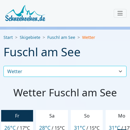
Start
Skigebiete
Fuschl am See
Wetter
Fuschl am See
Wetter Fuschl am See
Fr
Sa
So
Mo
26°C
28°C
31°C
31°C
/
17°C
/
15°C
/
15°C
/
17