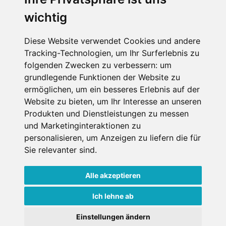
wichtig
Die Schneehoehen Ski APP für iOS und Android - Ein
Muss für alle Wintersportler und Schneefreaks!
Diese Website verwendet Cookies und andere
Tracking-Technologien, um Ihr Surferlebnis zu
folgenden Zwecken zu verbessern:
um
grundlegende Funktionen der Website zu
ermöglichen
,
um ein besseres Erlebnis auf der
Website zu bieten
,
um Ihr Interesse an unseren
Produkten und Dienstleistungen zu messen
und Marketinginteraktionen zu
personalisieren
,
um Anzeigen zu liefern die für
Impressum
Datenschutz
Sie relevanter sind
.
Nutzungsbedingungen
Kontakt
Partner
Portale
FAQ
Newsletter
Mediadaten
Alle akzeptieren
Copyright ©
2026 Schneemenschen GmbH
Ich lehne ab
×
Einstellungen ändern