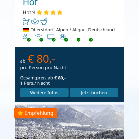
Hof
Hotel
Oberstdorf, Alpen / Allgäu, Deutschland
Haustiere erlaubt
Internet
TV
Nichtraucher
€ 80,-
ab
pro Person pro Nacht
Gesamtpreis ab
€ 80,-
1 Pers./ Nacht
Weitere Infos
Jetzt buchen
Empfehlung