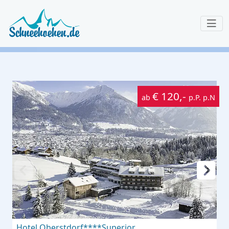
€ 120,-
ab
p.P. p.N
Hotel Oberstdorf****Superior