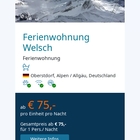
Ferienwohnung
Welsch
Ferienwohnung
Oberstdorf, Alpen / Allgäu, Deutschland
Haustiere erlaubt
Internet
Nichtraucher
€ 75,-
ab
pro Einheit pro Nacht
Gesamtpreis ab
€ 75,-
für 1 Pers./ Nacht
Weitere Infos