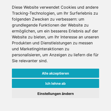
Skiurlaub
Diese Website verwendet Cookies und andere
Tracking-Technologien, um Ihr Surferlebnis zu
folgenden Zwecken zu verbessern:
um
grundlegende Funktionen der Website zu
SKIURLAUB BUCHEN
ermöglichen
,
um ein besseres Erlebnis auf der
Website zu bieten
,
um Ihr Interesse an unseren
Last Minute
Produkten und Dienstleistungen zu messen
und Marketinginteraktionen zu
An der Piste
personalisieren
,
um Anzeigen zu liefern die für
Wellness
Sie relevanter sind
.
Alle akzeptieren
SCHNEEHÖHEN SKI APP
Ich lehne ab
×
Einstellungen ändern
Die Schneehoehen Ski APP für iOS und Android - Ein
Goldener Herbst in den Alpen
- Angebote vergleichen
Muss für alle Wintersportler und Schneefreaks!
& die Natur genießen!
Jetzt Angebote entdecken!