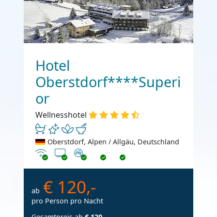
Hotel
Oberstdorf****Superi
or
Wellnesshotel
Oberstdorf, Alpen / Allgäu, Deutschland
Internet
TV
Nichtraucher
€ 120,-
ab
pro Person pro Nacht
Gesamtpreis ab
€ 120,-