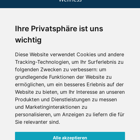
Ihre Privatsphäre ist uns
SCHNEEHÖHEN SKI APP
wichtig
Die Schneehoehen Ski APP für iOS und Android - Ein
Muss für alle Wintersportler und Schneefreaks!
Diese Website verwendet Cookies und andere
Tracking-Technologien, um Ihr Surferlebnis zu
folgenden Zwecken zu verbessern:
um
grundlegende Funktionen der Website zu
ermöglichen
,
um ein besseres Erlebnis auf der
Website zu bieten
,
um Ihr Interesse an unseren
Produkten und Dienstleistungen zu messen
und Marketinginteraktionen zu
personalisieren
,
um Anzeigen zu liefern die für
Impressum
Datenschutz
Sie relevanter sind
.
Nutzungsbedingungen
Kontakt
Partner
Portale
FAQ
Newsletter
Mediadaten
Alle akzeptieren