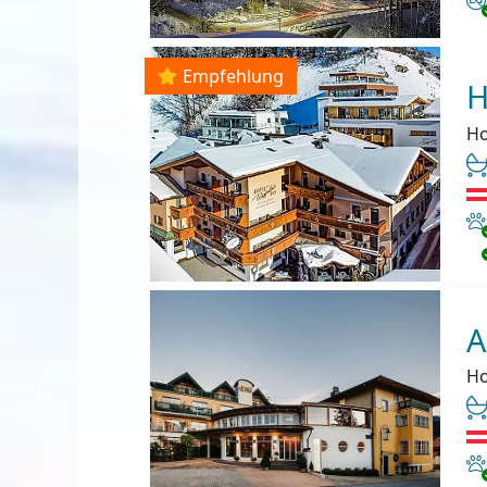
Empfehlung
H
Ho
Ha
A
Ho
Ha