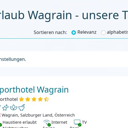
kiurla
Relevanz
alphabeti
Sortieren nach:
instellungen.
porthotel Wagrain
orthotel
Wagrain, Salzburger Land, Österreich
ustiere erlaubt
Internet
TV
Haustiere erlaubt
Internet
TV
chtraucher