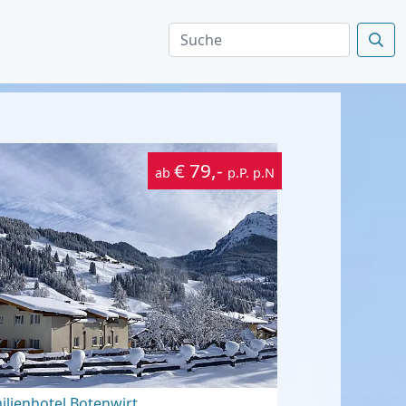
€ 79,-
ab
p.P. p.N
ilienhotel Botenwirt