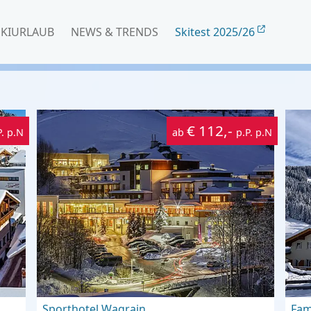
SKIURLAUB
NEWS & TRENDS
Skitest 2025/26
€ 112,-
P. p.N
ab
p.P. p.N
Sporthotel Wagrain
Fam