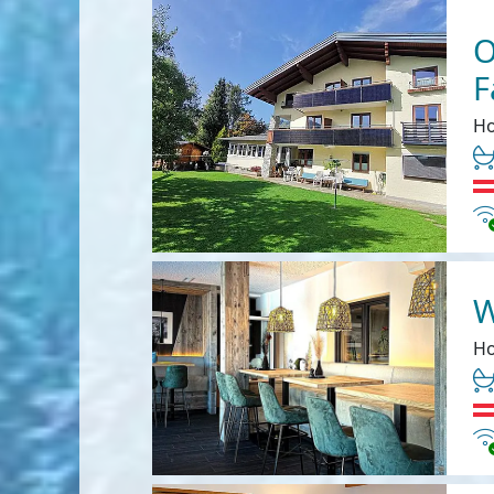
O
F
Ho
In
W
Ho
In