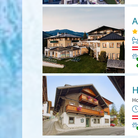
A
Ha
H
Ho
Ha