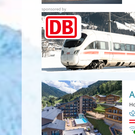
sponsored by
A
Ho
In