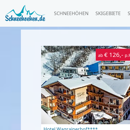
SCHNEEHÖHEN
SKIGEBIETE
€ 126,-
ab
p.
Hotel Wagrainerhof****