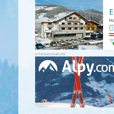
E
Ho
In
in Partnerschaft mit