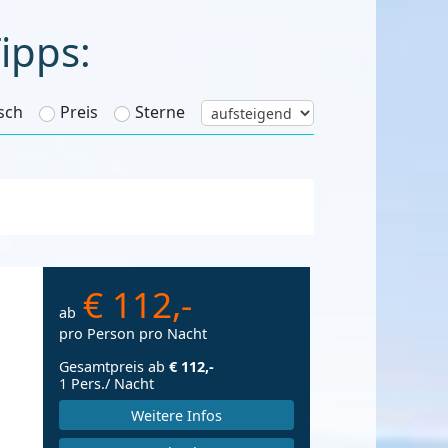
ub
sch
Preis
Sterne
€ 112,-
ab
pro Person pro Nacht
Gesamtpreis ab
€ 112,-
1 Pers./ Nacht
Weitere Infos