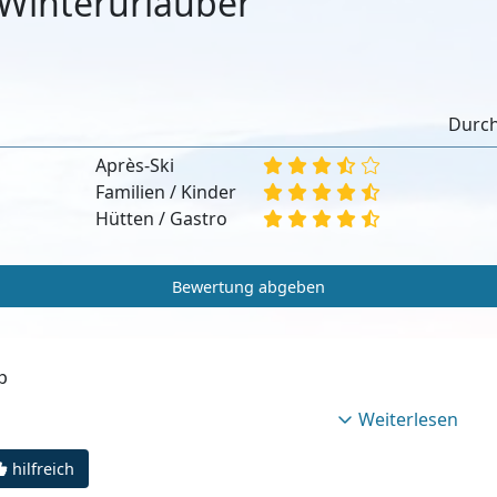
Winterurlauber
:
Durch
Après-Ski
Familien / Kinder
Hütten / Gastro
Bewertung abgeben
p
Weiterlesen
hilfreich