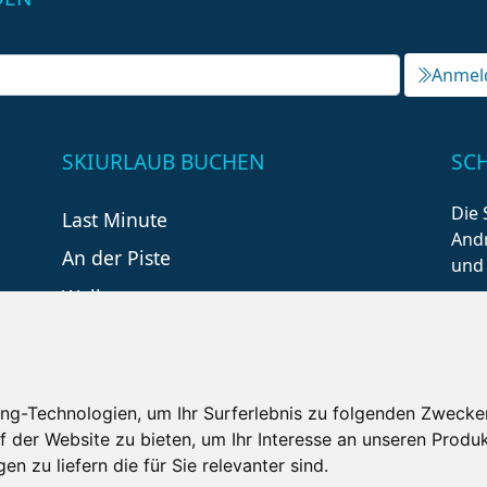
Anmel
SKIURLAUB BUCHEN
SC
Die 
Last Minute
Andr
An der Piste
und
Wellness
ng-Technologien, um Ihr Surferlebnis zu folgenden Zwecke
f der Website zu bieten
,
um Ihr Interesse an unseren Produ
en zu liefern die für Sie relevanter sind
.