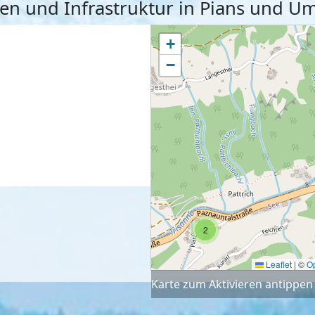
äten und Infrastruktur in Pians und 
+
−
2
Leaflet
|
©
O
Karte zum Aktivieren antippen