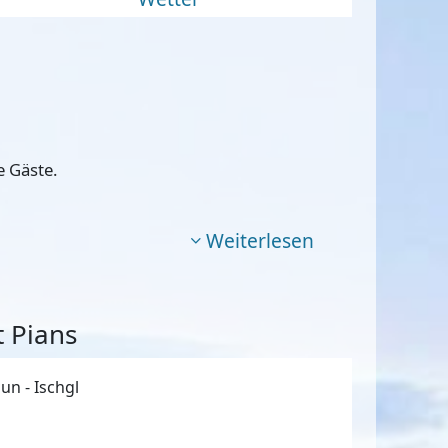
e Gäste.
Weiterlesen
 Pians
n - Ischgl