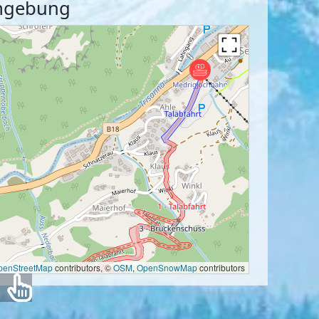
Umgebung
penStreetMap
contributors, ©
OSM
,
OpenSnowMap
contributors