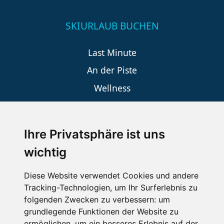
SKIURLAUB BUCHEN
Last Minute
An der Piste
Wellness
Ihre Privatsphäre ist uns
SCHNEEHÖHEN SKI APP
wichtig
Die Schneehoehen Ski APP für iOS und Android - Ein
Muss für alle Wintersportler und Schneefreaks!
Diese Website verwendet Cookies und andere
Tracking-Technologien, um Ihr Surferlebnis zu
folgenden Zwecken zu verbessern:
um
grundlegende Funktionen der Website zu
ermöglichen
,
um ein besseres Erlebnis auf der