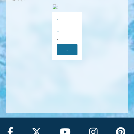
-
-
-
-