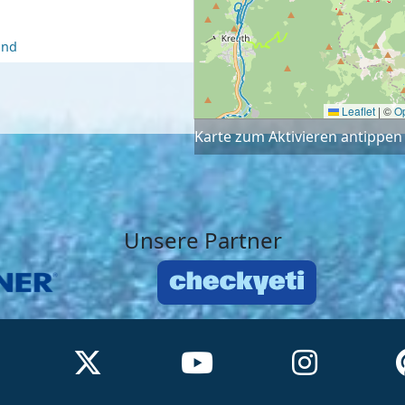
and
Leaflet
|
©
O
Karte zum Aktivieren antippen
Unsere Partner