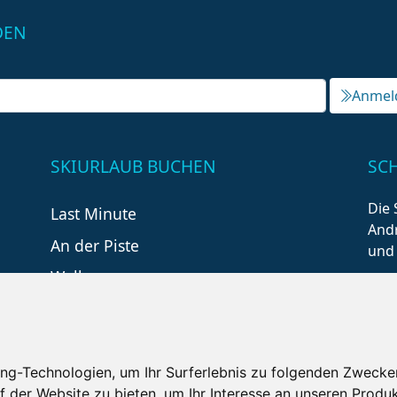
DEN
Anmel
SKIURLAUB BUCHEN
SC
Die 
Last Minute
Andr
An der Piste
und
Wellness
ng-Technologien, um Ihr Surferlebnis zu folgenden Zwecke
f der Website zu bieten
,
um Ihr Interesse an unseren Produ