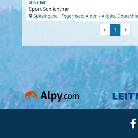
Skiverleih
Sport Schlichtner
Spitzingsee - Tegernsee, Alpen / Allgäu, Deutschl
1