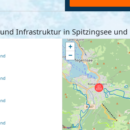
n und Infrastruktur in Spitzingsee u
+
−
and
and
and
and