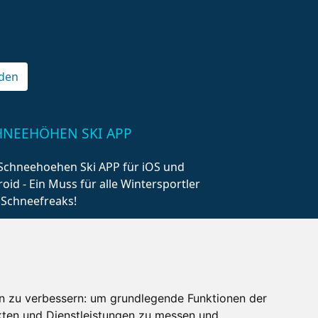
den
HNEEHÖHEN SKI APP
Schneehoehen Ski APP für iOS und
oid - Ein Muss für alle Wintersportler
 Schneefreaks!
n zu verbessern:
um grundlegende Funktionen der
kten und Dienstleistungen zu messen und