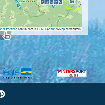
penStreetMap
contributors, ©
OSM
,
OpenSnowMap
contributors