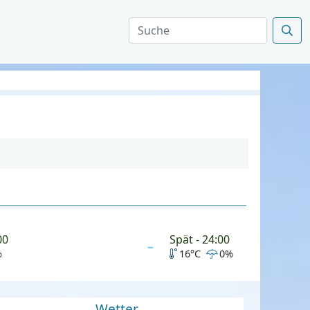
00
Spät - 24:00
%
16°C
0%
Wetter