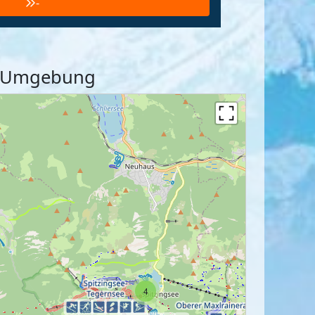
-
nd Umgebung
4