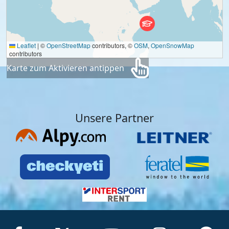
Leaflet
|
©
OpenStreetMap
contributors, ©
OSM
,
OpenSnowMap
contributors
Karte zum Aktivieren antippen
Unsere Partner