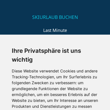
SKIURLAUB BUCHEN
Last Minute
An der Piste
Wellness
Ihre Privatsphäre ist uns
wichtig
SCHNEEHÖHEN SKI APP
Diese Website verwendet Cookies und andere
Tracking-Technologien, um Ihr Surferlebnis zu
Die Schneehoehen Ski APP für iOS und Android - Ein
folgenden Zwecken zu verbessern:
um
Muss für alle Wintersportler und Schneefreaks!
grundlegende Funktionen der Website zu
ermöglichen
,
um ein besseres Erlebnis auf der
Website zu bieten
,
um Ihr Interesse an unseren
Produkten und Dienstleistungen zu messen