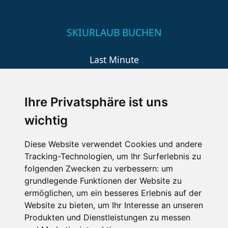
SKIURLAUB BUCHEN
Last Minute
An der Piste
Wellness
Ihre Privatsphäre ist uns
wichtig
SCHNEEHÖHEN SKI APP
Diese Website verwendet Cookies und andere
Tracking-Technologien, um Ihr Surferlebnis zu
Die Schneehoehen Ski APP für iOS und Android - Ein
folgenden Zwecken zu verbessern:
um
Muss für alle Wintersportler und Schneefreaks!
grundlegende Funktionen der Website zu
ermöglichen
,
um ein besseres Erlebnis auf der
Website zu bieten
,
um Ihr Interesse an unseren
Produkten und Dienstleistungen zu messen