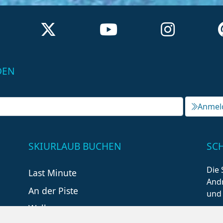
DEN
Anmel
SKIURLAUB BUCHEN
SC
Die 
Last Minute
Andr
An der Piste
und
Wellness