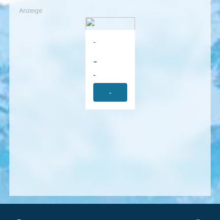
Anzeige
-
-
-
-