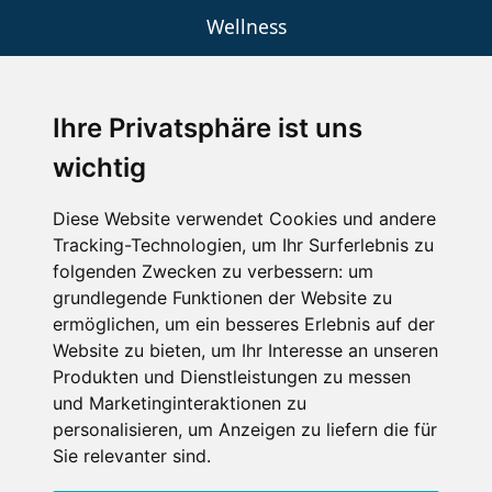
Wellness
Ihre Privatsphäre ist uns
SCHNEEHÖHEN SKI APP
wichtig
Die Schneehoehen Ski APP für iOS und Android - Ein
Muss für alle Wintersportler und Schneefreaks!
Diese Website verwendet Cookies und andere
Tracking-Technologien, um Ihr Surferlebnis zu
folgenden Zwecken zu verbessern:
um
grundlegende Funktionen der Website zu
ermöglichen
,
um ein besseres Erlebnis auf der
Website zu bieten
,
um Ihr Interesse an unseren
Produkten und Dienstleistungen zu messen
und Marketinginteraktionen zu
personalisieren
,
um Anzeigen zu liefern die für
Impressum
Datenschutz
Sie relevanter sind
.
Nutzungsbedingungen
Kontakt
Partner