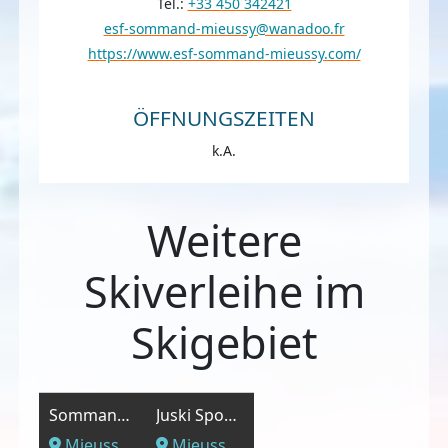
Tel.:
+33 450 342421
esf-sommand-mieussy@wanadoo.fr
https://www.esf-sommand-mieussy.com/
ÖFFNUNGSZEITEN
k.A.
Weitere
Skiverleihe im
Skigebiet
Sommand Sport
Juski Sports
Mieussy, Savoyen
Mieussy, Savoyen