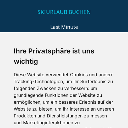
SKIURLAUB BUCHEN
Last Minute
An der Piste
Wellness
Ihre Privatsphäre ist uns
wichtig
SCHNEEHÖHEN SKI APP
Diese Website verwendet Cookies und andere
Tracking-Technologien, um Ihr Surferlebnis zu
Die Schneehoehen Ski APP für iOS und Android - Ein
folgenden Zwecken zu verbessern:
um
Muss für alle Wintersportler und Schneefreaks!
grundlegende Funktionen der Website zu
ermöglichen
,
um ein besseres Erlebnis auf der
Website zu bieten
,
um Ihr Interesse an unseren
Produkten und Dienstleistungen zu messen
und Marketinginteraktionen zu