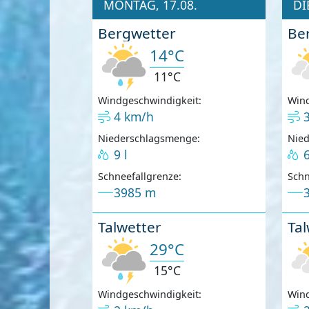
MONTAG, 17.08.
DI
Bergwetter
Be
14°C
11°C
Windgeschwindigkeit:
Wind
4 km/h
Niederschlagsmenge:
Nie
9 l
6
Schneefallgrenze:
Schn
3985 m
Talwetter
Tal
29°C
15°C
Windgeschwindigkeit:
Wind