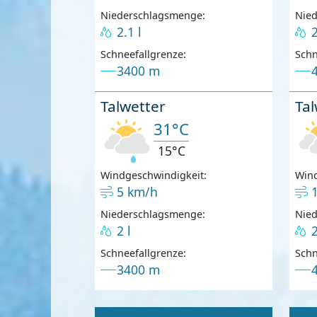
Niederschlagsmenge:
Nie
2.1 l
2
Schneefallgrenze:
Schn
3400 m
Talwetter
Tal
31°C
15°C
Windgeschwindigkeit:
Wind
5 km/h
Niederschlagsmenge:
Nie
2 l
2
Schneefallgrenze:
Schn
3400 m