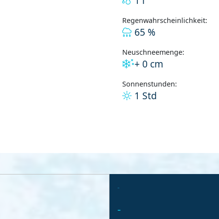
1 l
Regenwahrscheinlichkeit:
65 %
Neuschneemenge:
+ 0 cm
Sonnenstunden:
1 Std
-
-