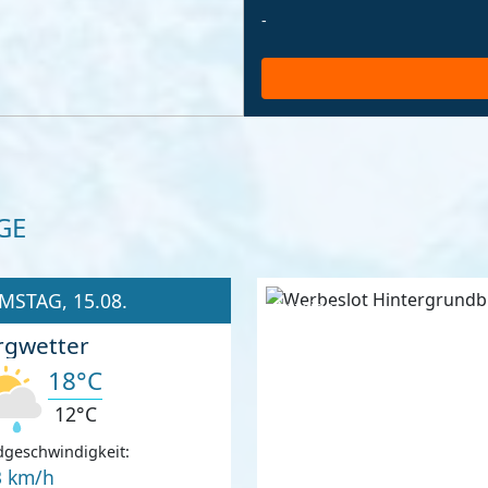
-
GE
MSTAG, 15.08.
Anzeige
rgwetter
18°C
12°C
geschwindigkeit:
3 km/h