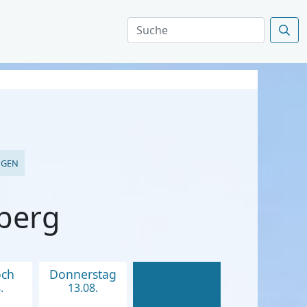
NGEN
berg
och
Donnerstag
.
13.08.