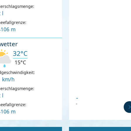
derschlagsmenge:
 l
eefallgrenze:
4106 m
wetter
32°C
15°C
geschwindigkeit:
1 km/h
derschlagsmenge:
 l
-
-
eefallgrenze:
4106 m