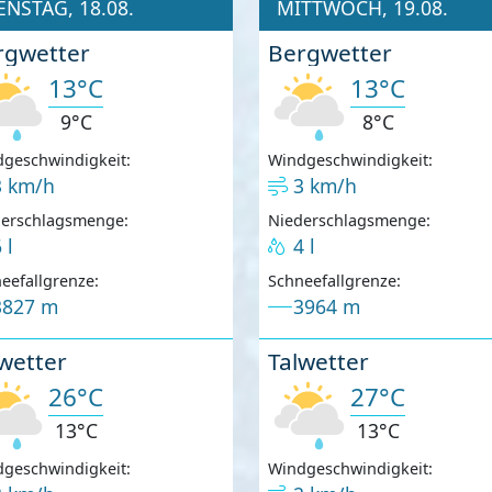
ENSTAG, 18.08.
MITTWOCH, 19.08.
rgwetter
Bergwetter
13°C
13°C
9°C
8°C
geschwindigkeit:
Windgeschwindigkeit:
3 km/h
3 km/h
derschlagsmenge:
Niederschlagsmenge:
 l
4 l
eefallgrenze:
Schneefallgrenze:
3827 m
3964 m
wetter
Talwetter
26°C
27°C
13°C
13°C
geschwindigkeit:
Windgeschwindigkeit: