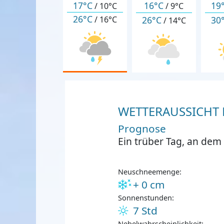
17°C
16°C
19
/
10°C
/
9°C
26°C
26°C
30
/
16°C
/
14°C
WETTERAUSSICHT F
Prognose
Ein trüber Tag, an dem
Neuschneemenge:
+ 0 cm
Sonnenstunden:
7 Std
Nebelwahrscheinlichkeit: