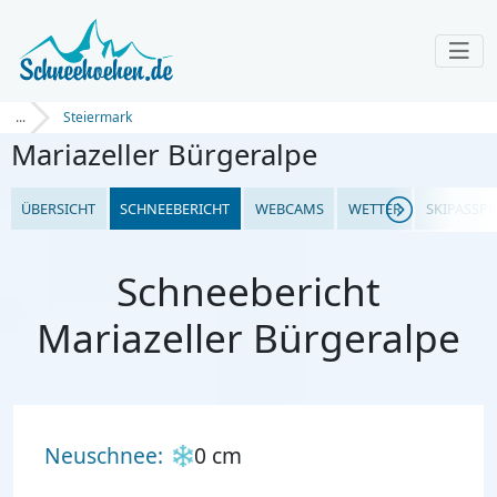
...
Steiermark
Mariazeller Bürgeralpe
ÜBERSICHT
SCHNEEBERICHT
WEBCAMS
WETTER
SKIPASSPR
Schneebericht
Mariazeller Bürgeralpe
Neuschnee:
0 cm