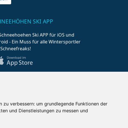
HNEEHÖHEN SKI APP
Schneehoehen Ski APP für iOS und
oid - Ein Muss für alle Wintersportler
 Schneefreaks!
n zu verbessern:
um grundlegende Funktionen der
kten und Dienstleistungen zu messen und
AQ
Newsletter
Mediadaten