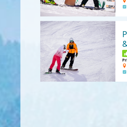
P
&
Pr