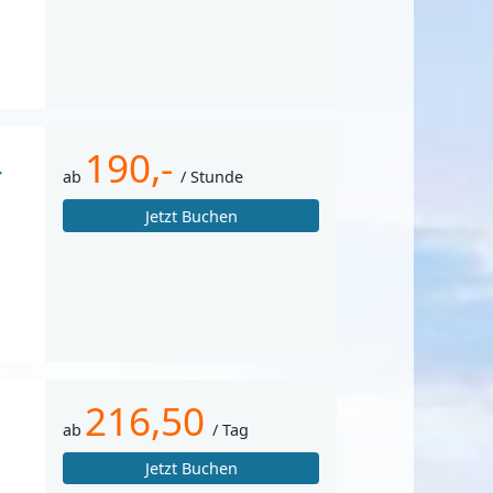
190,-
r
ab
/ Stunde
Jetzt Buchen
216,50
ab
/ Tag
Jetzt Buchen