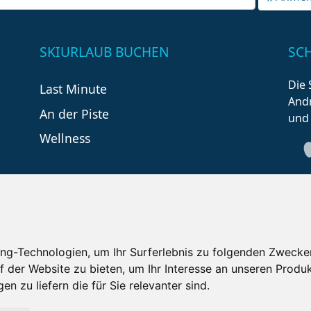
SKIURLAUB BUCHEN
SC
Die 
Last Minute
Andr
An der Piste
und
Wellness
ng-Technologien, um Ihr Surferlebnis zu folgenden Zwecke
f der Website zu bieten
,
um Ihr Interesse an unseren Produ
tzungsbedingungen
Kontakt
Partner
Portale
F
en zu liefern die für Sie relevanter sind
.
Copyright ©
2026 Schneemenschen GmbH