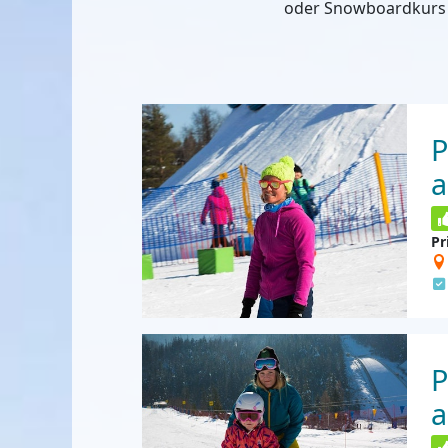
oder Snowboardkurs 
P
a
Pr
P
a