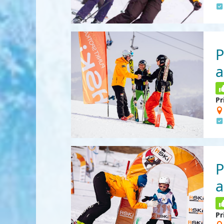
P
a
Pr
P
a
Pr