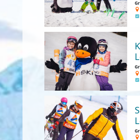
Gr
K
L
Gr
S
L
Gr