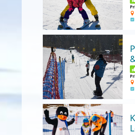
Pr
P
&
Pr
K
L