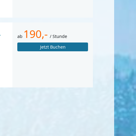
190,-
r
ab
/ Stunde
Jetzt Buchen