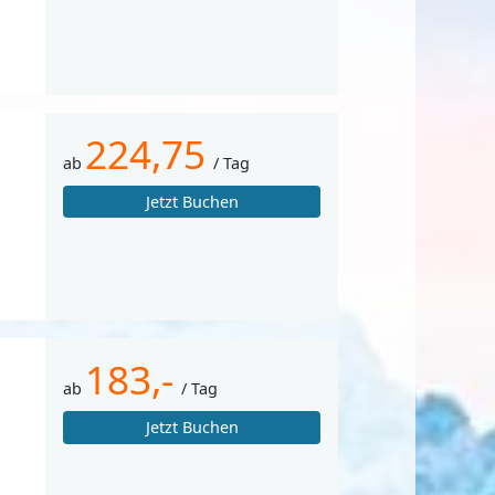
224,75
ab
/ Tag
Jetzt Buchen
183,-
ab
/ Tag
Jetzt Buchen