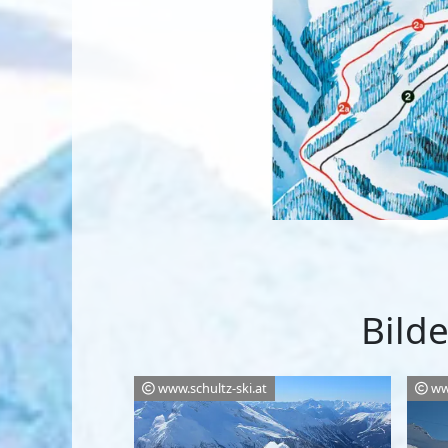
Bild
www.schultz-ski.at
ww