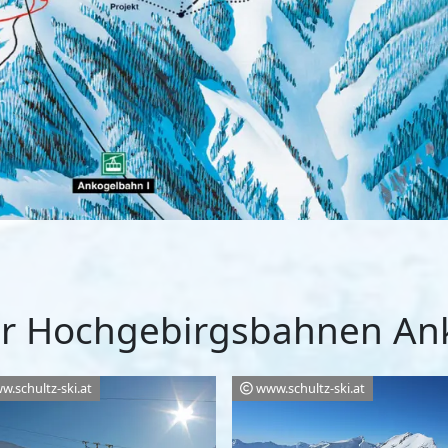
er Hochgebirgsbahnen An
w.schultz-ski.at
www.schultz-ski.at