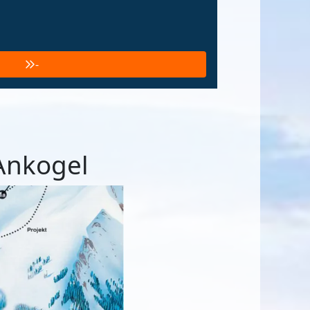
-
Ankogel