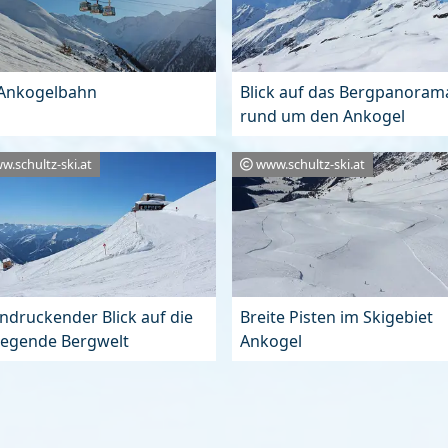
 Ankogelbahn
Blick auf das Bergpanoram
rund um den Ankogel
w.schultz-ski.at
www.schultz-ski.at
ndruckender Blick auf die
Breite Pisten im Skigebiet
iegende Bergwelt
Ankogel