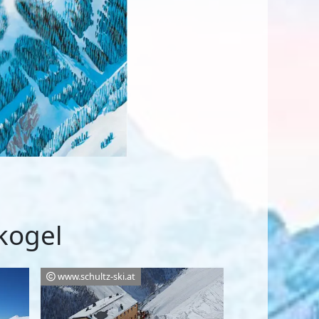
kogel
www.schultz-ski.at