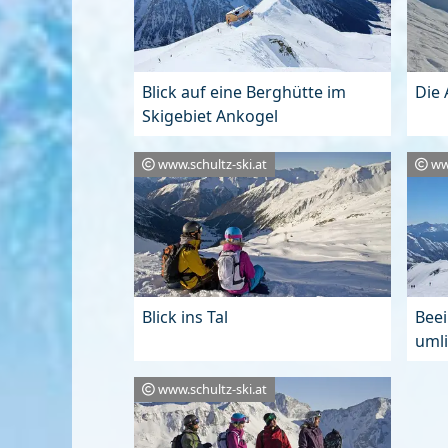
Blick auf eine Berghütte im
Die
Skigebiet Ankogel
www.schultz-ski.at
ww
Blick ins Tal
Beei
uml
www.schultz-ski.at