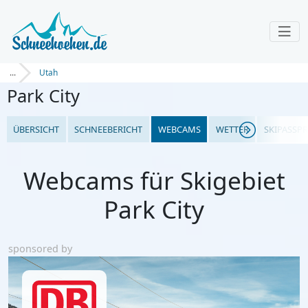
...
Utah
Park City
ÜBERSICHT
SCHNEEBERICHT
WEBCAMS
WETTER
SKIPASSPR
Webcams für Skigebiet
Park City
sponsored by