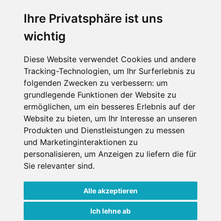
Ihre Privatsphäre ist uns
wichtig
Diese Website verwendet Cookies und andere
Impressum
Datenschutz
Tracking-Technologien, um Ihr Surferlebnis zu
Nutzungsbedingungen
Kontakt
Partner
folgenden Zwecken zu verbessern:
um
Portale
FAQ
Newsletter
Mediadaten
grundlegende Funktionen der Website zu
ermöglichen
,
um ein besseres Erlebnis auf der
Copyright ©
2026 Schneemenschen GmbH
Website zu bieten
,
um Ihr Interesse an unseren
Produkten und Dienstleistungen zu messen
×
und Marketinginteraktionen zu
Goldener Herbst in den Alpen
- Angebote vergleichen
personalisieren
,
um Anzeigen zu liefern die für
& die Natur genießen!
Jetzt Angebote entdecken!
Sie relevanter sind
.
Alle akzeptieren
Ich lehne ab