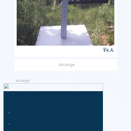
k.A.
Anzeige
Anzeige
-
-
-