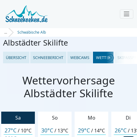
...
Schwäbische Alb
Albstädter Skilifte
ÜBERSICHT
SCHNEEBERICHT
WEBCAMS
WETTER
SKIPASSPR
Wettervorhersage
Albstädter Skilifte
Sa
So
Mo
Di
27°C
30°C
29°C
26°C
/
10°C
/
13°C
/
14°C
/
13