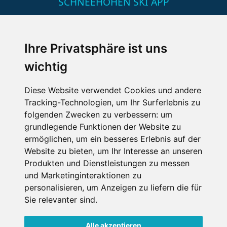
SCHNEEHÖHEN SKI APP
Die Schneehoehen Ski APP für iOS und Android - Ein
Muss für alle Wintersportler und Schneefreaks!
Ihre Privatsphäre ist uns
wichtig
Diese Website verwendet Cookies und andere
Tracking-Technologien, um Ihr Surferlebnis zu
folgenden Zwecken zu verbessern:
um
grundlegende Funktionen der Website zu
ermöglichen
,
um ein besseres Erlebnis auf der
Impressum
Datenschutz
Website zu bieten
,
um Ihr Interesse an unseren
Nutzungsbedingungen
Kontakt
Partner
Produkten und Dienstleistungen zu messen
Portale
FAQ
Newsletter
Mediadaten
und Marketinginteraktionen zu
personalisieren
,
um Anzeigen zu liefern die für
Copyright ©
2026 Schneemenschen GmbH
Sie relevanter sind
.
×
Alle akzeptieren