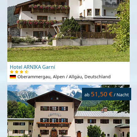
Hotel ARNIKA Garni
Oberammergau, Alpen / Allgäu, Deutschland
51,50 €
ab
/ Nacht