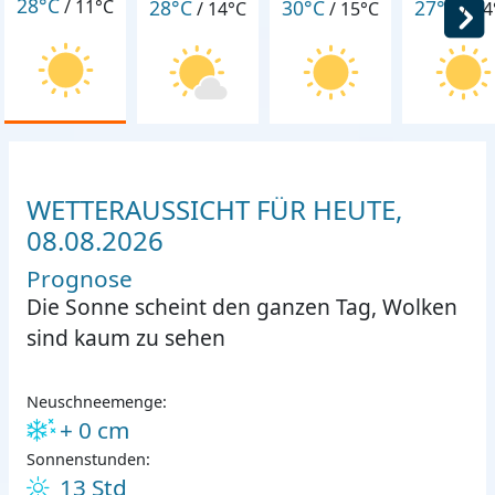
28°C
28°C
30°C
27°C
/
11°C
/
14°C
/
15°C
/
14
WETTERAUSSICHT FÜR HEUTE,
08.08.2026
Prognose
Die Sonne scheint den ganzen Tag, Wolken
sind kaum zu sehen
Neuschneemenge:
+ 0 cm
Sonnenstunden:
13 Std