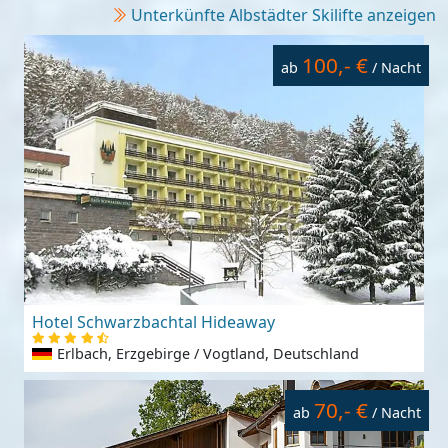
Unterkünfte Albstädter Skilifte anzeigen
100,- €
ab
/ Nacht
Hotel Schwarzbachtal Hideaway
Erlbach, Erzgebirge / Vogtland, Deutschland
70,- €
ab
/ Nacht