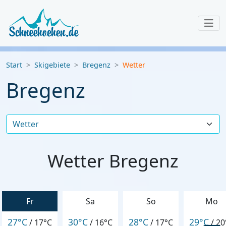
Start
Skigebiete
Bregenz
Wetter
Bregenz
Wetter Bregenz
Fr
Sa
So
Mo
27°C
30°C
28°C
29°C
/
17°C
/
16°C
/
17°C
/
20