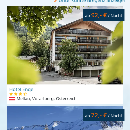
Unterkünfte Bregenz anzeigen
92,- €
ab
/ Nacht
Hotel Engel
Mellau, Vorarlberg, Österreich
72,- €
ab
/ Nacht