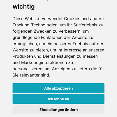
wichtig
Die Schneehoehen Ski APP für iOS und Android - Ein
Muss für alle Wintersportler und Schneefreaks!
Diese Website verwendet Cookies und andere
Tracking-Technologien, um Ihr Surferlebnis zu
folgenden Zwecken zu verbessern:
um
grundlegende Funktionen der Website zu
ermöglichen
,
um ein besseres Erlebnis auf der
Website zu bieten
,
um Ihr Interesse an unseren
Produkten und Dienstleistungen zu messen
und Marketinginteraktionen zu
personalisieren
,
um Anzeigen zu liefern die für
Impressum
Datenschutz
Sie relevanter sind
.
Nutzungsbedingungen
Kontakt
Partner
Portale
FAQ
Newsletter
Mediadaten
Alle akzeptieren
Copyright ©
2026 Schneemenschen GmbH
Ich lehne ab
×
Einstellungen ändern
Goldener Herbst in den Alpen
- Angebote vergleichen