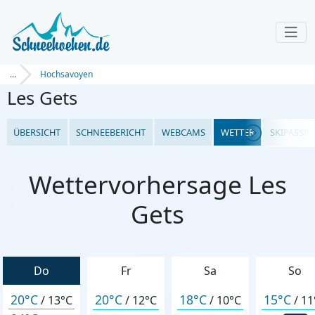
...
Hochsavoyen
Les Gets
ÜBERSICHT
SCHNEEBERICHT
WEBCAMS
WETTER
SKIPASSPR
Wettervorhersage Les
Gets
Do
Fr
Sa
So
20°C
20°C
18°C
15°C
/
13°C
/
12°C
/
10°C
/
11