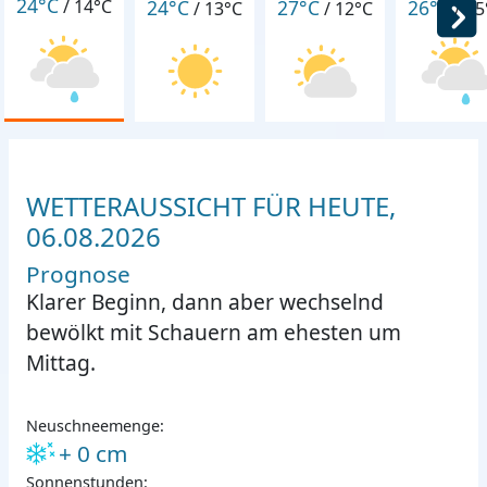
24°C
24°C
27°C
26°C
/
14°C
/
13°C
/
12°C
/
15
WETTERAUSSICHT FÜR HEUTE,
06.08.2026
Prognose
Klarer Beginn, dann aber wechselnd
bewölkt mit Schauern am ehesten um
Mittag.
Neuschneemenge:
+ 0 cm
Sonnenstunden: