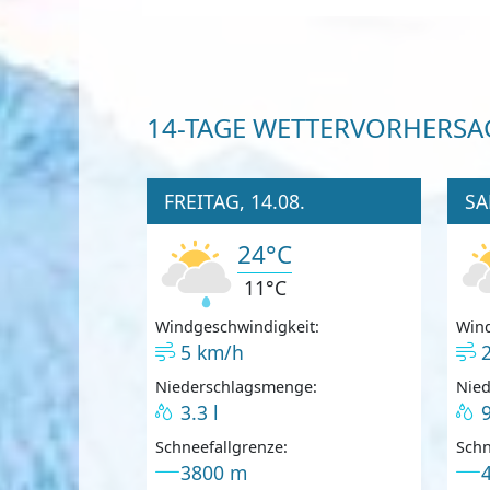
14-TAGE WETTERVORHERSA
FREITAG, 14.08.
SA
24°C
11°C
Windgeschwindigkeit:
Wind
5 km/h
Niederschlagsmenge:
Nie
3.3 l
9
Schneefallgrenze:
Schn
3800 m