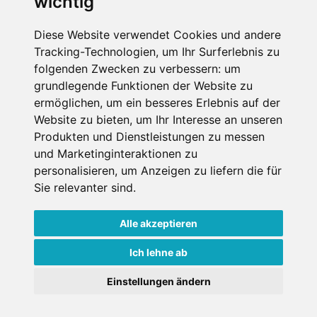
wichtig
Die Schneehoehen Ski APP für iOS und Android - Ein
Muss für alle Wintersportler und Schneefreaks!
Diese Website verwendet Cookies und andere
Tracking-Technologien, um Ihr Surferlebnis zu
folgenden Zwecken zu verbessern:
um
grundlegende Funktionen der Website zu
ermöglichen
,
um ein besseres Erlebnis auf der
Website zu bieten
,
um Ihr Interesse an unseren
Produkten und Dienstleistungen zu messen
und Marketinginteraktionen zu
personalisieren
,
um Anzeigen zu liefern die für
Impressum
Datenschutz
Sie relevanter sind
.
Nutzungsbedingungen
Kontakt
Partner
Portale
FAQ
Newsletter
Mediadaten
Alle akzeptieren
Copyright ©
2026 Schneemenschen GmbH
Ich lehne ab
×
Einstellungen ändern
Goldener Herbst in den Alpen
- Angebote vergleichen
& die Natur genießen!
Jetzt Angebote entdecken!