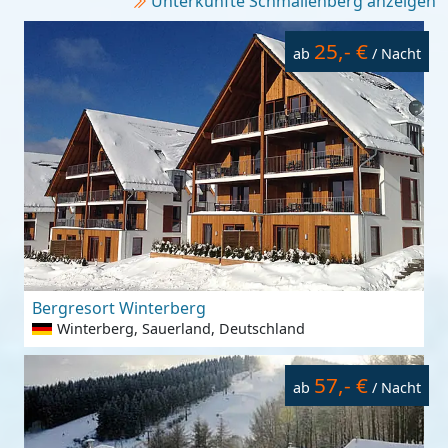
Unterkünfte Schmallenberg anzeigen
25,- €
ab
/ Nacht
Bergresort Winterberg
Winterberg, Sauerland, Deutschland
57,- €
ab
/ Nacht