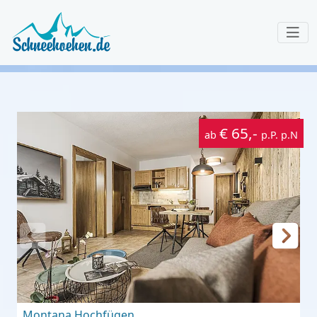
€ 65,-
ab
p.P. p.N
Montana Hochfügen