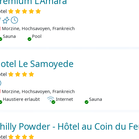
remium L'Amara
tel
Morzine, Hochsavoyen, Frankreich
Sauna
Pool
otel Le Samoyede
tel
Morzine, Hochsavoyen, Frankreich
ustiere erlaubt
Internet
Haustiere erlaubt
Internet
Sauna
hilly Powder - Hôtel au Coin du F
tel