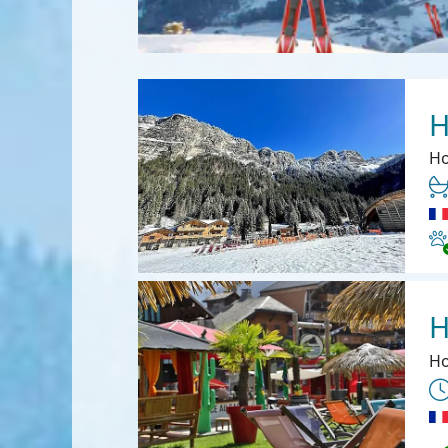
H
Ho
Ha
H
Ho