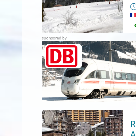
sponsored by
R
A