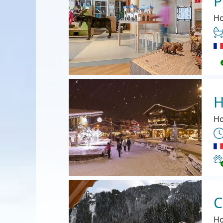
P
Ho
H
Ho
Ha
C
Ho