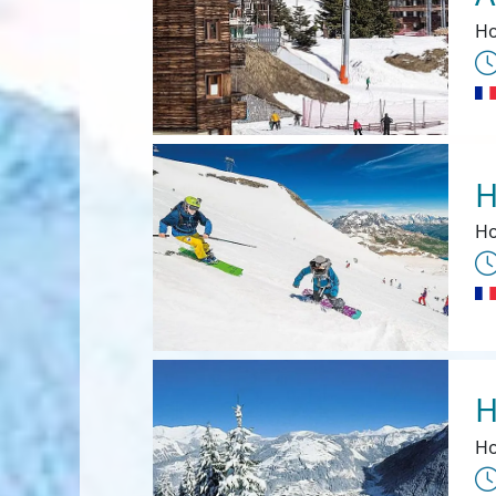
Ho
H
Ho
H
Ho