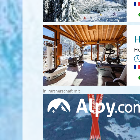
H
Ho
in Partnerschaft mit