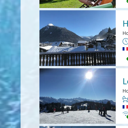
H
Ho
L
Ho
In