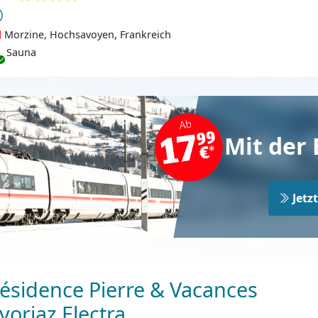
Morzine, Hochsavoyen, Frankreich
Sauna
Mit der 
Jetz
ésidence Pierre & Vacances
voriaz Electra