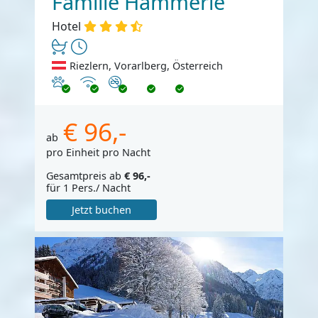
Familie Hämmerle
Hotel
Riezlern, Vorarlberg, Österreich
Haustiere erlaubt
Internet
Nichtraucher
€ 96,-
ab
pro Einheit pro Nacht
Gesamtpreis ab
€ 96,-
für 1 Pers./ Nacht
Jetzt buchen