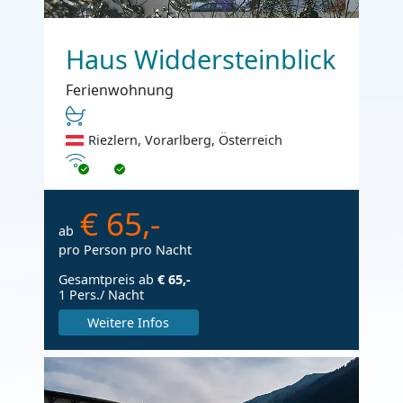
Haus Widdersteinblick
Ferienwohnung
Riezlern, Vorarlberg, Österreich
Internet
€ 65,-
ab
pro Person pro Nacht
Gesamtpreis ab
€ 65,-
1 Pers./ Nacht
Weitere Infos