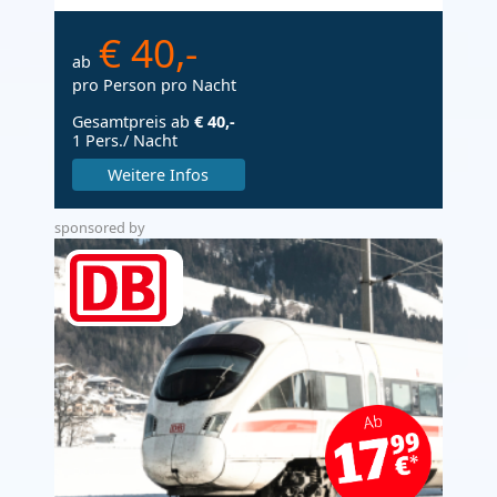
€ 40,-
ab
pro Person pro Nacht
Gesamtpreis ab
€ 40,-
1 Pers./ Nacht
Weitere Infos
sponsored by