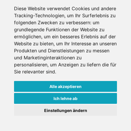
Diese Website verwendet Cookies und andere
Riezlern, Vorarlberg, Österreich
Tracking-Technologien, um Ihr Surferlebnis zu
Internet
Nichtraucher
folgenden Zwecken zu verbessern:
um
grundlegende Funktionen der Website zu
€ 171,-
ermöglichen
,
um ein besseres Erlebnis auf der
ab
Website zu bieten
,
um Ihr Interesse an unseren
pro Person pro Nacht
Produkten und Dienstleistungen zu messen
Gesamtpreis ab
€ 171,-
und Marketinginteraktionen zu
1 Pers./ Nacht
personalisieren
,
um Anzeigen zu liefern die für
Jetzt buchen
Sie relevanter sind
.
Alle akzeptieren
Ich lehne ab
×
Einstellungen ändern
Goldener Herbst in den Alpen
- Angebote vergleichen
& die Natur genießen!
Jetzt Angebote entdecken!