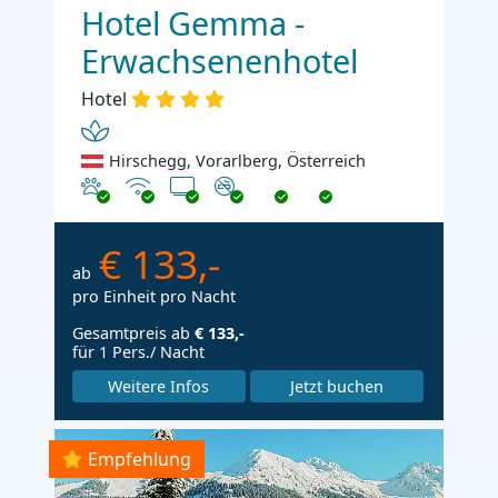
Hotel Gemma -
Erwachsenenhotel
Hotel
Hirschegg, Vorarlberg, Österreich
Haustiere erlaubt
Internet
TV
Nichtraucher
€ 133,-
ab
pro Einheit pro Nacht
Gesamtpreis ab
€ 133,-
für 1 Pers./ Nacht
Weitere Infos
Jetzt buchen
Empfehlung