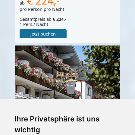
€ 224,-
ab
pro Person pro Nacht
Gesamtpreis ab
€ 224,-
1 Pers./ Nacht
Jetzt buchen
Haller’s Posthotel
Ihre Privatsphäre ist uns
wichtig
Hotel