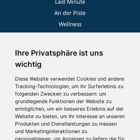
Last Minute
An der Piste
Wellness
Ihre Privatsphäre ist uns
SCHNEEHÖHEN SKI APP
wichtig
Die Schneehoehen Ski APP für iOS und Android - Ein
Muss für alle Wintersportler und Schneefreaks!
Diese Website verwendet Cookies und andere
Tracking-Technologien, um Ihr Surferlebnis zu
folgenden Zwecken zu verbessern:
um
grundlegende Funktionen der Website zu
ermöglichen
,
um ein besseres Erlebnis auf der
Website zu bieten
,
um Ihr Interesse an unseren
Produkten und Dienstleistungen zu messen
und Marketinginteraktionen zu
personalisieren
,
um Anzeigen zu liefern die für