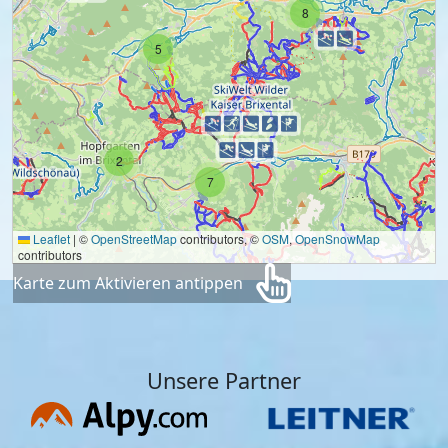
8
5
2
7
Leaflet
|
©
OpenStreetMap
contributors, ©
OSM
,
OpenSnowMap
contributors
Karte zum Aktivieren antippen
Unsere Partner