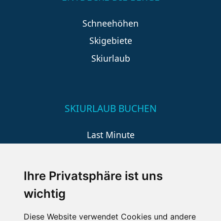
Schneehöhen
Skigebiete
Skiurlaub
SKIURLAUB BUCHEN
Last Minute
An der Piste
Wellness
Ihre Privatsphäre ist uns
wichtig
SCHNEEHÖHEN SKI APP
Diese Website verwendet Cookies und andere