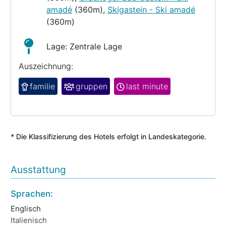
amadé
(360m),
Skigastein - Ski amadé
(360m)
Lage: Zentrale Lage
Auszeichnung:
familie
gruppen
last minute
* Die Klassifizierung des Hotels erfolgt in Landeskategorie.
Ausstattung
Sprachen:
La
Englisch
Wa
Italienisch
Ku