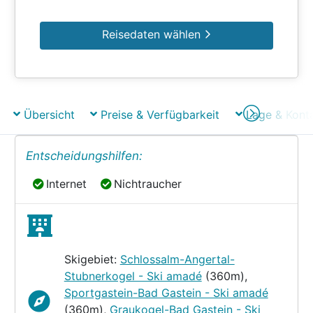
Reisedaten wählen
Übersicht
Preise & Verfügbarkeit
Lage & Kont
Entscheidungshilfen:
Internet
Nichtraucher
Internet
Nichtraucher
Skigebiet:
Schlossalm-Angertal-
Stubnerkogel - Ski amadé
(360m),
Sportgastein-Bad Gastein - Ski amadé
(360m),
Graukogel-Bad Gastein - Ski