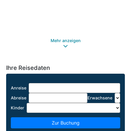
Ze
Ru
Mehr anzeigen
Ihre Reisedaten
Anreise
Abreise
Erwachsene
Kinder
Zur Buchung