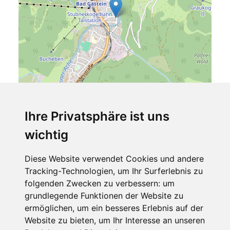
Ihre Privatsphäre ist uns
wichtig
Leaflet
| ©
OpenStreetMap
contributors
Gabriele, Pension
Diese Website verwendet Cookies und andere
Tracking-Technologien, um Ihr Surferlebnis zu
Poserstraße 10
folgenden Zwecken zu verbessern:
um
5640 Bad Gastein
grundlegende Funktionen der Website zu
Salzburger Land
ermöglichen
,
um ein besseres Erlebnis auf der
Österreich
Website zu bieten
,
um Ihr Interesse an unseren