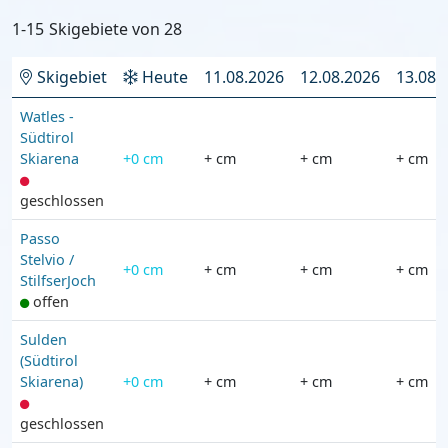
1-15
Skigebiete von
28
Skigebiet
Heute
11.08.2026
12.08.2026
13.08.
Watles -
Südtirol
Skiarena
+0 cm
+ cm
+ cm
+ cm
geschlossen
Passo
Stelvio /
+0 cm
+ cm
+ cm
+ cm
StilfserJoch
offen
Sulden
(Südtirol
Skiarena)
+0 cm
+ cm
+ cm
+ cm
geschlossen