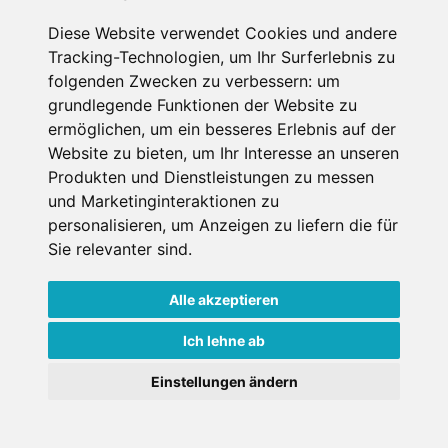
Muss für alle Wintersportler und Schneefreaks!
Diese Website verwendet Cookies und andere
Tracking-Technologien, um Ihr Surferlebnis zu
folgenden Zwecken zu verbessern:
um
grundlegende Funktionen der Website zu
ermöglichen
,
um ein besseres Erlebnis auf der
Website zu bieten
,
um Ihr Interesse an unseren
Produkten und Dienstleistungen zu messen
und Marketinginteraktionen zu
personalisieren
,
um Anzeigen zu liefern die für
Impressum
Datenschutz
Sie relevanter sind
.
Nutzungsbedingungen
Kontakt
Partner
Portale
FAQ
Newsletter
Mediadaten
Alle akzeptieren
Copyright ©
2026 Schneemenschen GmbH
Ich lehne ab
×
Einstellungen ändern
Goldener Herbst in den Alpen
- Angebote vergleichen
& die Natur genießen!
Jetzt Angebote entdecken!