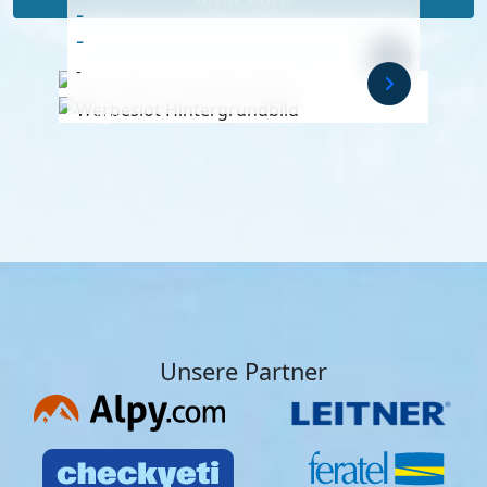
-
-
-
-
Anzeige
Anzeige
Unsere Partner