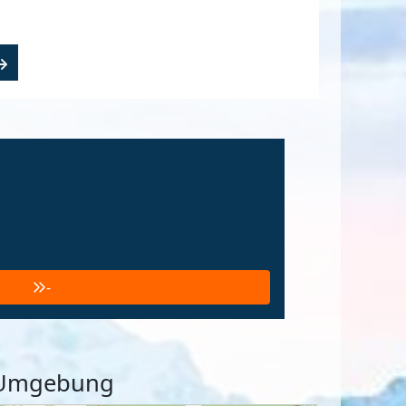
-
d Umgebung