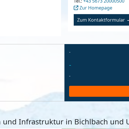
Tel.:
+43 5673 20000500
Zur Homepage
Zum Kontaktformular
-
-
-
en und Infrastruktur in Bichlbach un