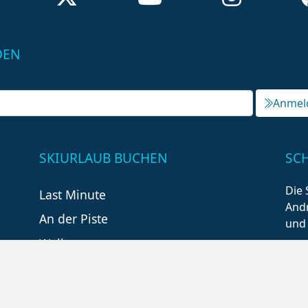
DEN
Anmel
SKIURLAUB BUCHEN
SC
Die 
Last Minute
Andr
An der Piste
und
Wellness