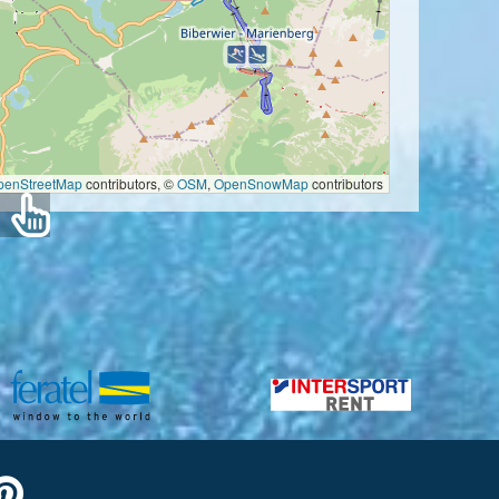
penStreetMap
contributors, ©
OSM
,
OpenSnowMap
contributors