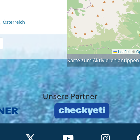
, Österreich
Leaflet
|
©
O
Karte zum Aktivieren antippen
Unsere Partner