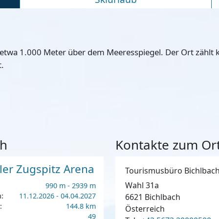
te, etwa 1.000 Meter über dem Meeresspiegel. Der Ort zähl
t.
ch
Kontakte zum Ort
oler Zugspitz Arena
Tourismusbüro Bichlbac
Wahl 31a
990 m - 2939 m
:
11.12.2026 - 04.04.2027
6621
Bichlbach
:
144.8 km
Österreich
49