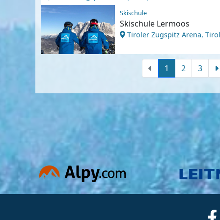
Skischule
Skischule Lermoos
Tiroler Zugspitz Arena, Tirol
1
2
3