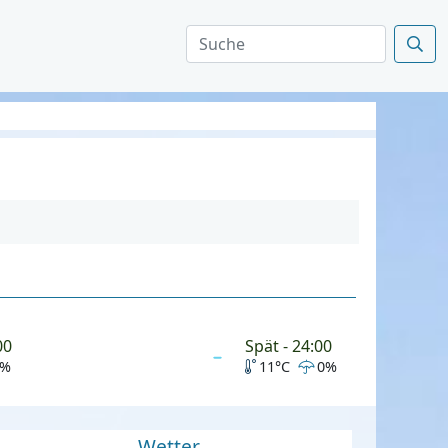
00
Spät - 24:00
0%
11°C
0%
Wetter