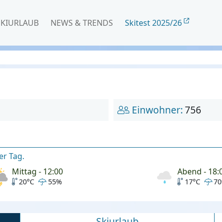
SKIURLAUB
NEWS & TRENDS
Skitest 2025/26
Einwohner:
756
er Tag.
Mittag - 12:00
Abend - 18:
20°C
55%
17°C
7
Skiurlaub