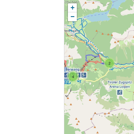
+
−
2
4