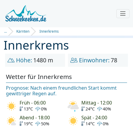
...
Kärnten
Innerkrems
Innerkrems
Höhe:
1480 m
Einwohner:
78
Wetter für Innerkrems
Prognose: Nach einem freundlichen Start kommt
gewittriger Regen auf.
Früh - 06:00
Mittag - 12:00
13°C
0%
24°C
40%
Abend - 18:00
Spät - 24:00
19°C
50%
14°C
0%