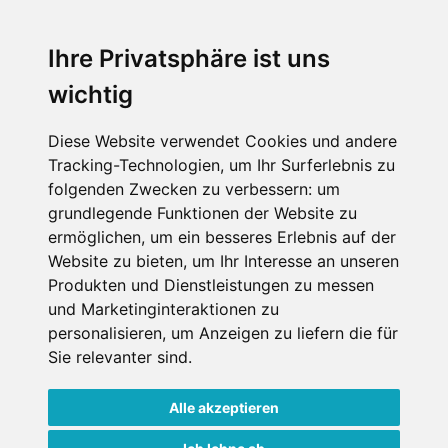
An der Piste
Wellness
Ihre Privatsphäre ist uns
wichtig
SCHNEEHÖHEN SKI APP
Diese Website verwendet Cookies und andere
Tracking-Technologien, um Ihr Surferlebnis zu
Die Schneehoehen Ski APP für iOS und Android - Ein
folgenden Zwecken zu verbessern:
um
Muss für alle Wintersportler und Schneefreaks!
grundlegende Funktionen der Website zu
ermöglichen
,
um ein besseres Erlebnis auf der
Website zu bieten
,
um Ihr Interesse an unseren
Produkten und Dienstleistungen zu messen
und Marketinginteraktionen zu
personalisieren
,
um Anzeigen zu liefern die für
Sie relevanter sind
.
Alle akzeptieren
Impressum
Datenschutz