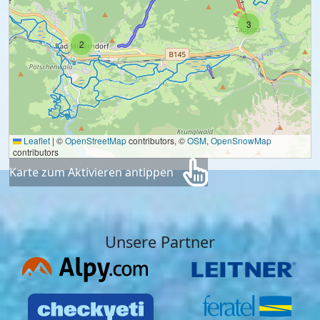
3
2
Leaflet
|
©
OpenStreetMap
contributors, ©
OSM
,
OpenSnowMap
contributors
Karte zum Aktivieren antippen
Unsere Partner