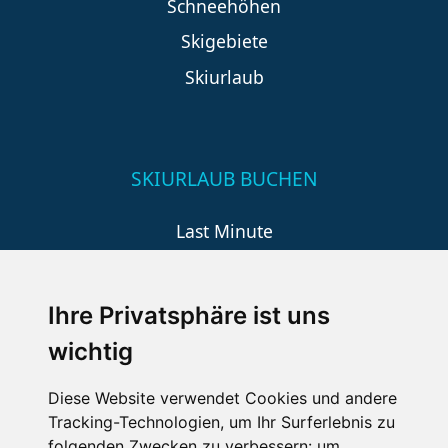
Schneehöhen
Skigebiete
Skiurlaub
SKIURLAUB BUCHEN
Last Minute
An der Piste
Wellness
Ihre Privatsphäre ist uns
wichtig
SCHNEEHÖHEN SKI APP
Diese Website verwendet Cookies und andere
Tracking-Technologien, um Ihr Surferlebnis zu
Die Schneehoehen Ski APP für iOS und Android - Ein
folgenden Zwecken zu verbessern:
um