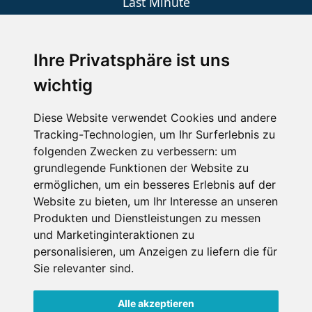
Last Minute
An der Piste
Wellness
Ihre Privatsphäre ist uns
wichtig
SCHNEEHÖHEN SKI APP
Diese Website verwendet Cookies und andere
Tracking-Technologien, um Ihr Surferlebnis zu
Die Schneehoehen Ski APP für iOS und Android - Ein
folgenden Zwecken zu verbessern:
um
Muss für alle Wintersportler und Schneefreaks!
grundlegende Funktionen der Website zu
ermöglichen
,
um ein besseres Erlebnis auf der
Website zu bieten
,
um Ihr Interesse an unseren
Produkten und Dienstleistungen zu messen
und Marketinginteraktionen zu
personalisieren
,
um Anzeigen zu liefern die für
Sie relevanter sind
.
Alle akzeptieren