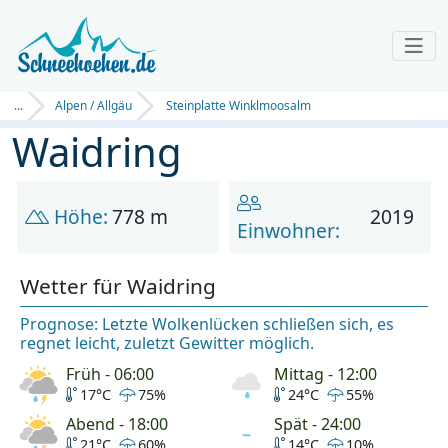
...
Alpen / Allgäu
Steinplatte Winklmoosalm
Waidring
Höhe:
778 m
2019
Einwohner:
Wetter für Waidring
Prognose: Letzte Wolkenlücken schließen sich, es
regnet leicht, zuletzt Gewitter möglich.
Früh - 06:00
Mittag - 12:00
17°C
75%
24°C
55%
Abend - 18:00
Spät - 24:00
21°C
60%
14°C
10%