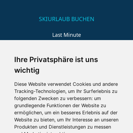
SKIURLAUB BUCHEN
Last Minute
An der Piste
Wellness
Ihre Privatsphäre ist uns
wichtig
SCHNEEHÖHEN SKI APP
Diese Website verwendet Cookies und andere
Tracking-Technologien, um Ihr Surferlebnis zu
Die Schneehoehen Ski APP für iOS und Android - Ein
folgenden Zwecken zu verbessern:
um
Muss für alle Wintersportler und Schneefreaks!
grundlegende Funktionen der Website zu
ermöglichen
,
um ein besseres Erlebnis auf der
Website zu bieten
,
um Ihr Interesse an unseren
Produkten und Dienstleistungen zu messen