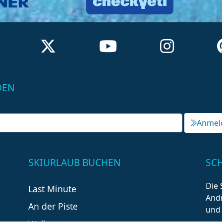
DEN
Anmel
SKIURLAUB BUCHEN
SC
Die 
Last Minute
Andr
An der Piste
und