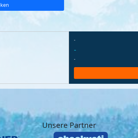
cken
-
-
-
Unsere Partner