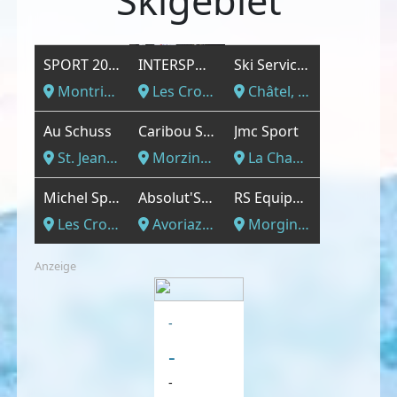
Skigebiet
SPORT 2000 ARDENT SPORTS
INTERSPORT - INTERSPORT Michel Sports Champoussin
Ski Services Henri Gonon
Montriond, Hochsavoyen
Les Crosets, Hochsavoyen
Châtel, Hochsavoyen
Au Schuss
Caribou Sport
Jmc Sport
St. Jean d´Aulps, Hochsavoyen
Morzine, Hochsavoyen
La Chapelle d´Abondance, Hochsavoyen
Michel Sports Les Crosets
Absolut'Sport
RS Equipement
Les Crosets, Hochsavoyen
Avoriaz, Hochsavoyen
Morgins, Hochsavoyen
Anzeige
-
-
-