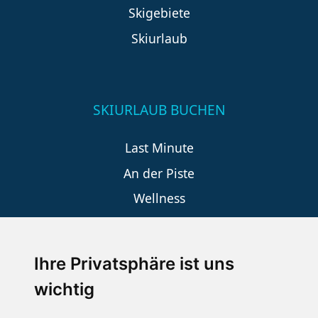
Skigebiete
Skiurlaub
SKIURLAUB BUCHEN
Last Minute
An der Piste
Wellness
Ihre Privatsphäre ist uns
SCHNEEHÖHEN SKI APP
wichtig
Die Schneehoehen Ski APP für iOS und Android - Ein
Muss für alle Wintersportler und Schneefreaks!