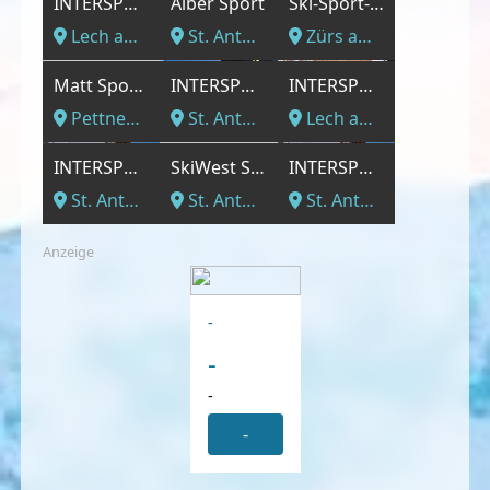
INTERSPORT - Lech Schlosskopfbahn
Alber Sport
Ski-Sport-Mode GmbH
Lech am Arlberg, Vorarlberg
St. Anton am Arlberg, Vorarlberg
Zürs am Arlberg, Vorarlberg
Matt Sport GmbH
INTERSPORT - Galzigbahn (Verleih nur Winter)
INTERSPORT - Sporthaus Lech – Haus Pfefferkorn
Pettneu am Arlberg, Vorarlberg
St. Anton am Arlberg, Vorarlberg
Lech am Arlberg, Vorarlberg
INTERSPORT - Sporthaus St. Anton - Fußgängerzone
SkiWest Sport Shop
INTERSPORT - Sporthaus St. Anton - Fußgängerzone
St. Anton am Arlberg, Vorarlberg
St. Anton am Arlberg, Vorarlberg
St. Anton am Arlberg, Vorarlberg
Anzeige
-
-
-
-