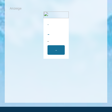
Anzeige
-
-
-
-