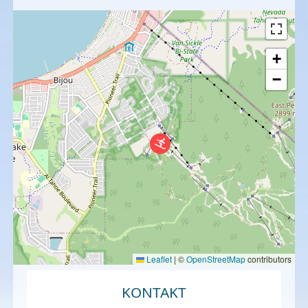
+
−
Leaflet
|
©
OpenStreetMap
contributors
KONTAKT