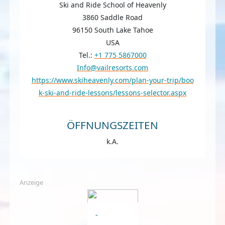
Ski and Ride School of Heavenly
3860 Saddle Road
96150 South Lake Tahoe
USA
Tel.:
+1 775 5867000
Info@vailresorts.com
https://www.skiheavenly.com/plan-your-trip/boo
k-ski-and-ride-lessons/lessons-selector.aspx
ÖFFNUNGSZEITEN
k.A.
Anzeige
-