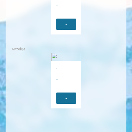
-
-
-
Anzeige
-
-
-
-