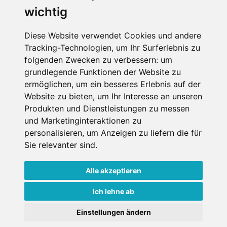
wichtig
Die Schneehoehen Ski APP für iOS und Android - Ein
Muss für alle Wintersportler und Schneefreaks!
Diese Website verwendet Cookies und andere
Tracking-Technologien, um Ihr Surferlebnis zu
folgenden Zwecken zu verbessern:
um
grundlegende Funktionen der Website zu
ermöglichen
,
um ein besseres Erlebnis auf der
Website zu bieten
,
um Ihr Interesse an unseren
Produkten und Dienstleistungen zu messen
und Marketinginteraktionen zu
personalisieren
,
um Anzeigen zu liefern die für
Impressum
Datenschutz
Sie relevanter sind
.
Nutzungsbedingungen
Kontakt
Partner
Portale
FAQ
Newsletter
Mediadaten
Alle akzeptieren
Copyright ©
2026 Schneemenschen GmbH
Ich lehne ab
×
Einstellungen ändern
Goldener Herbst in den Alpen
- Angebote vergleichen